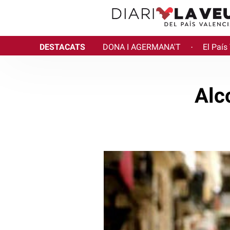
DESTACATS
DONA I AGERMANA'T
El País
·
Alc