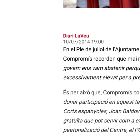
Diari LaVeu
10/07/2014 19:00
En el Ple de juliol de l’Ajuntam
Compromís recorden que mai no
govern ens vam abstenir perquè 
excessivament elevat per a pre
És per això que, Compromís com
donar participació en aquest te
Corts espanyoles, Joan Baldoví, 
gratuïta que pot servir com a e
peatonalizació del Centre, el P