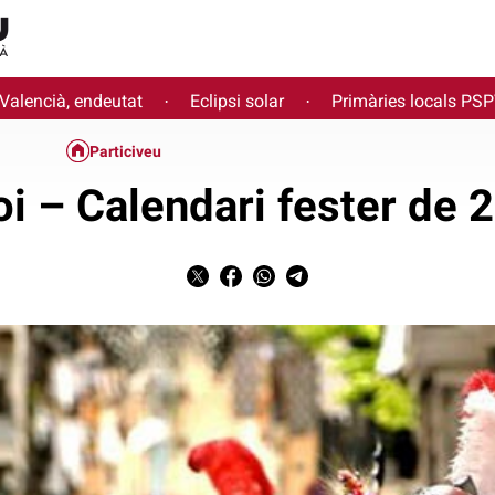
 Valencià, endeutat
Eclipsi solar
Primàries locals PS
·
·
Particiveu
oi – Calendari fester de 