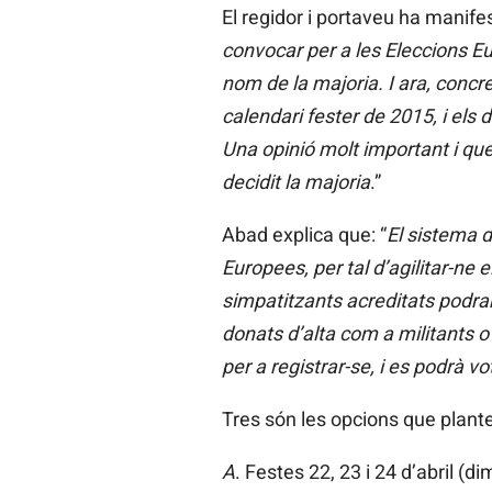
El regidor i portaveu ha manife
convocar per a les Eleccions E
nom de la majoria. I ara, concr
calendari fester de 2015, i el
Una opinió molt important i qu
decidit la majoria
.”
Abad explica que: “
El sistema d
Europees, per tal d’agilitar-ne 
simpatitzants acreditats podran
donats d’alta com a militants o 
per a registrar-se, i es podrà vot
Tres són les opcions que plant
A
. Festes 22, 23 i 24 d’abril (d