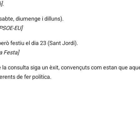
].
ssabte, diumenge i dilluns).
 PSOE-EU]
rò festiu el dia 23 (Sant Jordi).
la Festa
]
la consulta siga un èxit, convençuts com estan que aqu
rents de fer política.