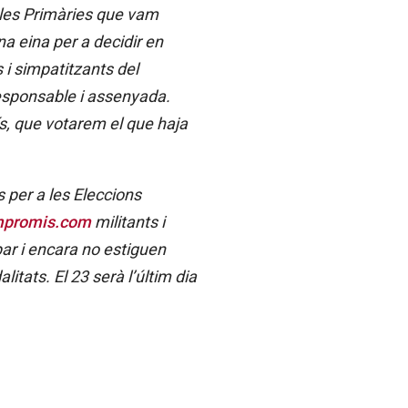
e les Primàries que vam
a eina per a decidir en
 i simpatitzants del
responsable i assenyada.
s, que votarem el que haja
s per a les Eleccions
mpromis.com
militants i
par i encara no estiguen
itats. El 23 serà l’últim dia