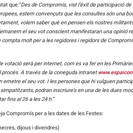
stat que:“
Des de Compromís, vist l’èxit de participació d
uropees, estem convençuts que les consultes són una bon
etament, volem saber què en pensen els nostres militants
s demanem el seu vot conscient manifestaran una opinió 
e compta molt per a les regidores i regidors de Compromí
e votació serà per internet, com es va fer en les Primàrie
el procés. A través de la coneguda intranet
www.espaico
 emetre el seu vot. I les persones que hi vulguen partici
simpatitzants, podran inscriure’s en una de les dues modal
ar fins al 26 a
les 24 h.
”
eja Compromís per a les dates de les Festes:
imecres, dijous i divendres)