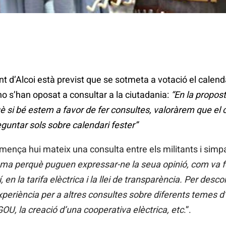
ent d’Alcoi està previst que se sotmeta a votació el calen
 s’han oposat a consultar a la ciutadania:
“En la propos
si bé estem a favor de fer consultes, valoràrem que el c
guntar sols sobre calendari fester”
ença hui mateix una consulta entre els militants i simp
ma perquè puguen expressar-ne la seua opinió, com va fer
en la tarifa elèctrica i la llei de transparència. Per des
xperiència per a altres consultes sobre diferents temes d’
GOU, la creació d’una cooperativa elèctrica, etc
.”.