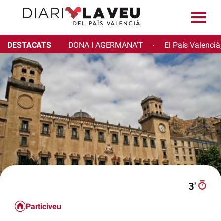
DESTACATS
DONA I AGERMANA'T
El País Valencià
·
3′
Particiveu