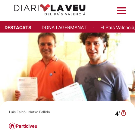
DESTACATS
DONA I AGERMANA'T
El País Valencià
·
Luís Falcó i Natxo Bellido
4′
Particiveu