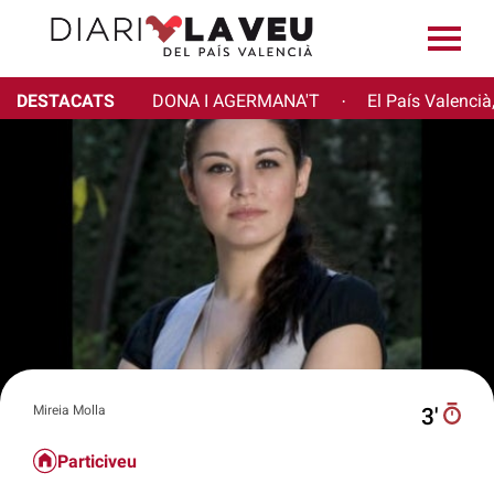
DESTACATS
DONA I AGERMANA'T
El País Valencià
·
Mireia Molla
3′
Particiveu