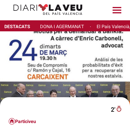
DESTACATS
DONA I AGERMANA'T
El País Valencià
·
2′
Particiveu