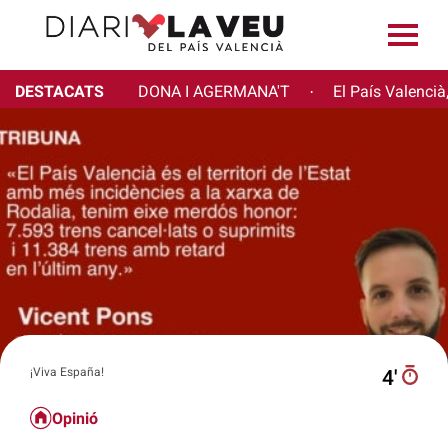
DESTACATS
DONA I AGERMANA'T
El País Valencià
·
¡Viva España!
4′
Opinió