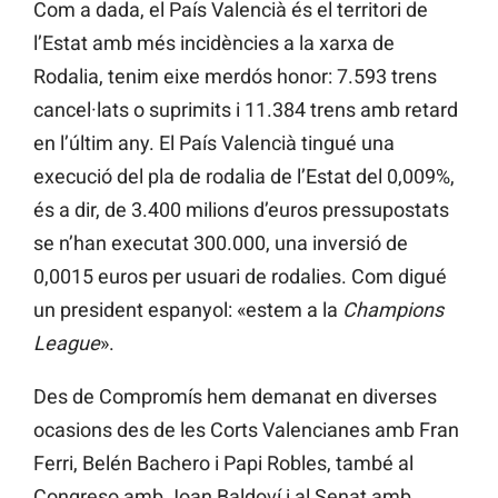
Com a dada, el País Valencià és el territori de
l’Estat amb més incidències a la xarxa de
Rodalia, tenim eixe merdós honor: 7.593 trens
cancel·lats o suprimits i 11.384 trens amb retard
en l’últim any. El País Valencià tingué una
execució del pla de rodalia de l’Estat del 0,009%,
és a dir, de 3.400 milions d’euros pressupostats
se n’han executat 300.000, una inversió de
0,0015 euros per usuari de rodalies. Com digué
un president espanyol: «estem a la
Champions
League
».
Des de Compromís hem demanat en diverses
ocasions des de les Corts Valencianes amb Fran
Ferri, Belén Bachero i Papi Robles, també al
Congreso amb Joan Baldoví i al Senat amb