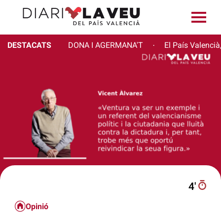
DESTACATS
DONA I AGERMANA'T
El País Valencià
·
4′
Opinió