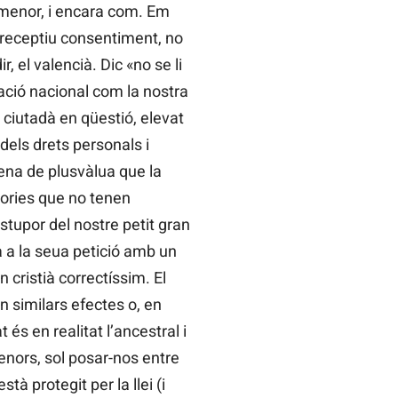
menor, i encara com. Em
 preceptiu consentiment, no
, el valencià. Dic «no se li
zació nacional com la nostra
 ciutadà en qüestió, elevat
dels drets personals i
mena de plusvàlua que la
inories que no tenen
stupor del nostre petit gran
tà a la seua petició amb un
 cristià correctíssim. El
n similars efectes o, en
 és en realitat l’ancestral i
enors, sol posar-nos entre
tà protegit per la llei (i