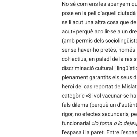
No sé com ens les apanyem qu
pose en la pell d’aquell ciutad
se li acut una altra cosa que dem
acut» perquè acollir-se a un dre
(amb permís dels sociolingüiste
sense haver-ho pretès, només pe
col·lectius, en paladí de la re
discriminació cultural i lingüís
plenament garantits els seus dre
heroi del cas reportat de Mislat
categòric «Si vol vacunar-se hau
fals dilema (perquè un d’autènt
rigor, no efectes secundaris, per
funcionarial «
lo toma o lo deja»
l’espasa i la paret. Entre l’espa