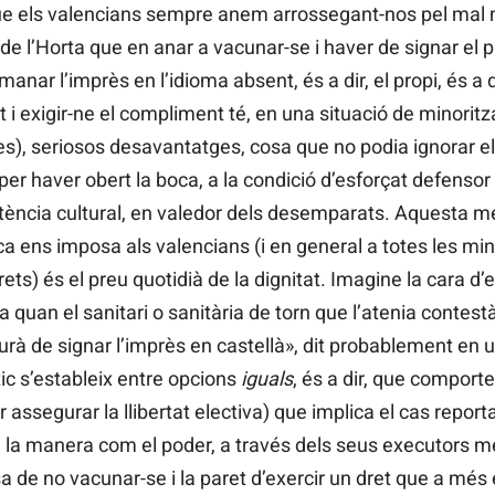
e els valencians sempre anem arrossegant-nos pel mal 
à de l’Horta que en anar a vacunar-se i haver de signar el
anar l’imprès en l’idioma absent, és a dir, el propi, és a dir
t i exigir-ne el compliment té, en una situació de minorit
s), seriosos desavantatges, cosa que no podia ignorar el
r haver obert la boca, a la condició d’esforçat defensor 
sistència cultural, en valedor dels desemparats. Aquesta 
tica ens imposa als valencians (i en general a totes les m
ts) és el preu quotidià de la dignitat. Imagine la cara d’e
a quan el sanitari o sanitària de torn que l’atenia contes
rà de signar l’imprès en castellà», dit probablement en un
ic s’estableix entre opcions
iguals
, és a dir, que comporte
 assegurar la llibertat electiva) que implica el cas reportat
, la manera com el poder, a través dels seus executors m
sa de no vacunar-se i la paret d’exercir un dret que a més es