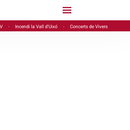
PV
Incendi la Vall d'Uixó
Concerts de Vivers
·
·