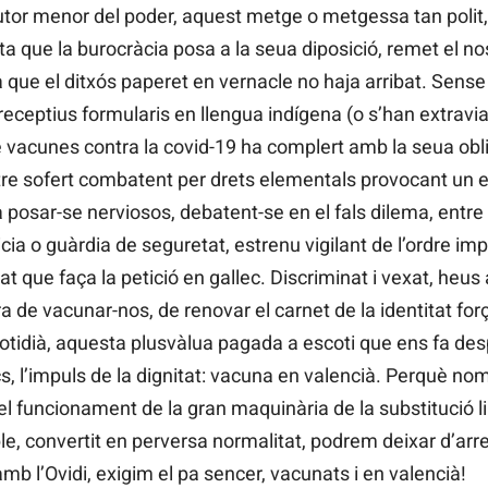
tor menor del poder, aquest metge o metgessa tan polit, 
a que la burocràcia posa a la seua diposició, remet el nos
 que el ditxós paperet en vernacle no haja arribat. Sense 
preceptius formularis en llengua indígena (o s’han extraviat
vacunes contra la covid-19 ha complert amb la seua obli
stre sofert combatent per drets elementals provocant un e
osar-se nerviosos, debatent-se en el fals dilema, entre l
cia o guàrdia de seguretat, estrenu vigilant de l’ordre im
at que faça la petició en gallec. Discriminat i vexat, heus 
ora de vacunar-nos, de renovar el carnet de la identitat for
uotidià, aquesta plusvàlua pagada a escoti que ens fa des
s, l’impuls de la dignitat: vacuna en valencià. Perquè no
l funcionament de la gran maquinària de la substitució lin
orable, convertit en perversa normalitat, podrem deixar d’ar
 l’Ovidi, exigim el pa sencer, vacunats i en valencià!