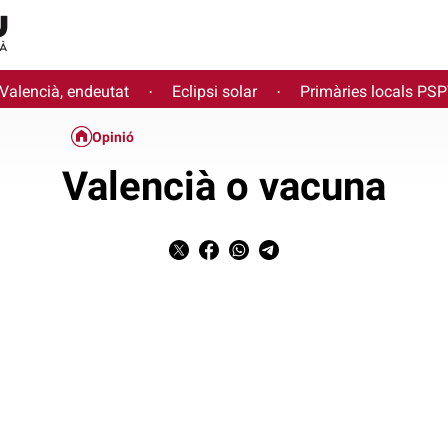
 Valencià, endeutat
Eclipsi solar
Primàries locals PS
·
·
Opinió
Valencià o vacuna