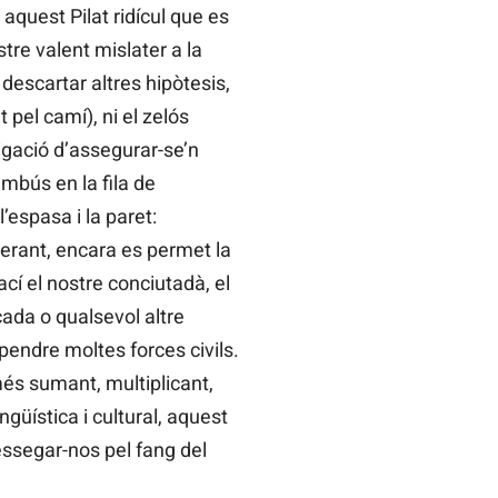
aquest Pilat ridícul que es
tre valent mislater a la
descartar altres hipòtesis,
 pel camí), ni el zelós
gació d’assegurar-se’n
mbús en la fila de
’espasa i la paret:
perant, encara es permet la
ací el nostre conciutadà, el
çada o qualsevol altre
pendre moltes forces civils.
més sumant, multiplicant,
güística i cultural, aquest
ressegar-nos pel fang del