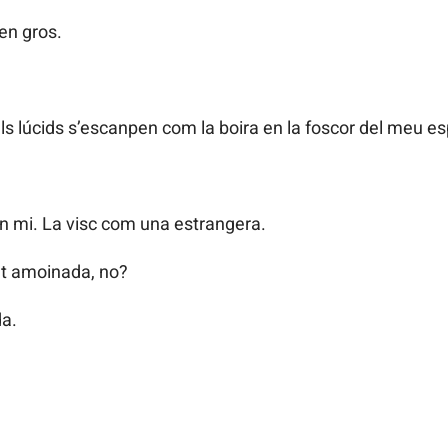
en gros.
ls lúcids s’escanpen com la boira en la foscor del meu esp
en mi. La visc com una estrangera.
lt amoinada, no?
da.