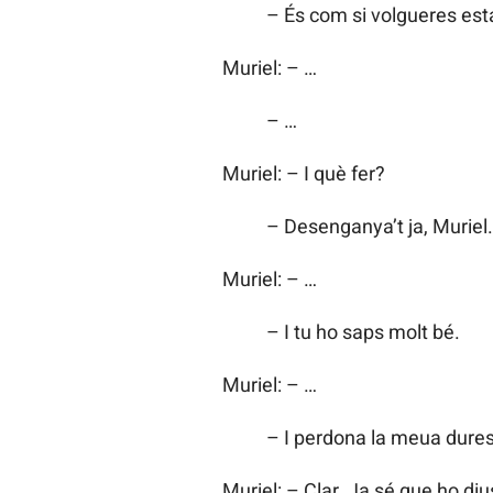
– És com si volgueres est
Muriel: – …
– …
Muriel: – I què fer?
– Desenganya’t ja, Muriel.
Muriel: – …
– I tu ho saps molt bé.
Muriel: – …
– I perdona la meua dure
Muriel: – Clar. Ja sé que ho di