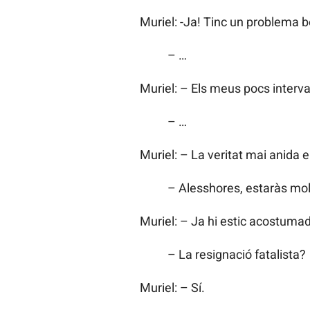
Muriel: -Ja! Tinc un problema b
– …
Muriel: – Els meus pocs interva
– …
Muriel: – La veritat mai anida 
– Alesshores, estaràs mo
Muriel: – Ja hi estic acostuma
– La resignació fatalista?
Muriel: – Sí.