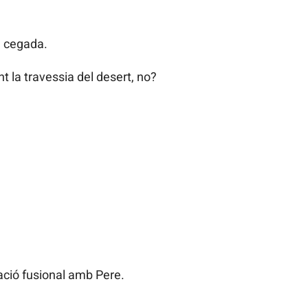
m cegada.
 la travessia del desert, no?
ació fusional amb Pere.