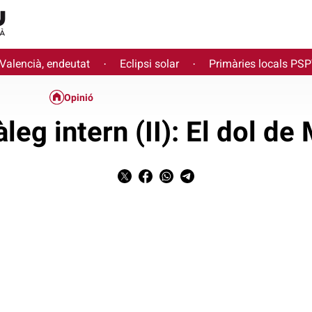
 Valencià, endeutat
Eclipsi solar
Primàries locals PS
·
·
Opinió
leg intern (II): El dol de