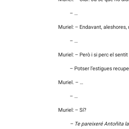
– …
Muriel: – Endavant, aleshores,
– …
Muriel: – Però i si perc el sentit
– Potser l’estigues recupe
Muriel. – …
– …
Muriel: – Sí?
– Te pareixeré Antoñita la 