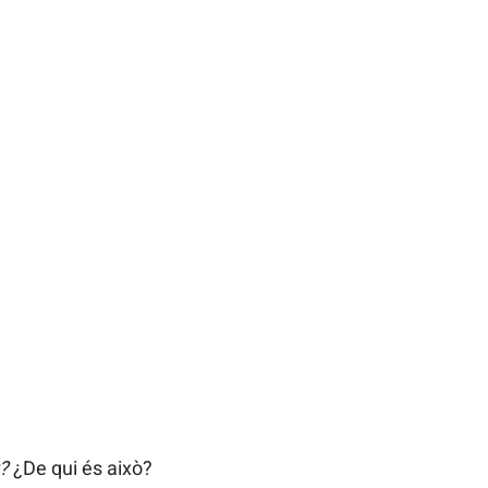
?
¿De qui és això?