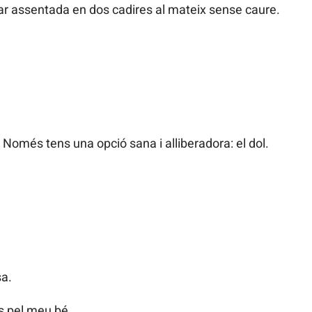
ar assentada en dos cadires al mateix sense caure.
 Només tens una opció sana i alliberadora: el dol.
sa.
us pel meu bé.