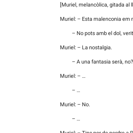
[Muriel, melancòlica, gitada al ll
Muriel: – Esta malenconia em 
– No pots amb el dol, verit
Muriel: – La nostalgia.
– A una fantasia serà, no
Muriel: – …
– …
Muriel: – No.
– …
Muriel: – Tinc por de perdre a 