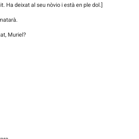
it. Ha deixat al seu nòvio i està en ple dol.]
matarà.
at, Muriel?
?
Pere.