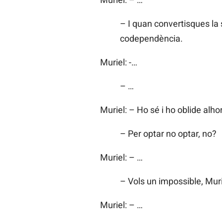
– I quan convertisques la
codependència.
Muriel: -…
– …
Muriel: – Ho sé i ho oblide alho
– Per optar no optar, no?
Muriel: – …
– Vols un impossible, Muri
Muriel: – …