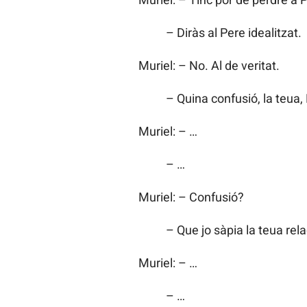
– Diràs al Pere idealitzat.
Muriel: – No. Al de veritat.
– Quina confusió, la teua, 
Muriel: – …
– …
Muriel: – Confusió?
– Que jo sàpia la teua rela
Muriel: – …
– …