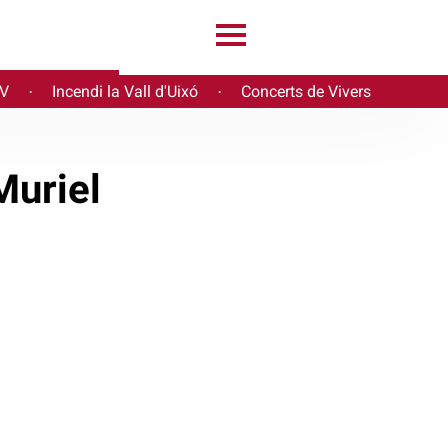
PV
Incendi la Vall d'Uixó
Concerts de Vivers
·
·
 Muriel