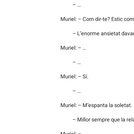
– …
Muriel: – Com dir-te? Estic co
– L’enorme ansietat davant
Muriel: – …
– …
Muriel: – Sí.
– …
Muriel: – M’espanta la soletat.
– Millor sempre que la rel
Muriel: – …