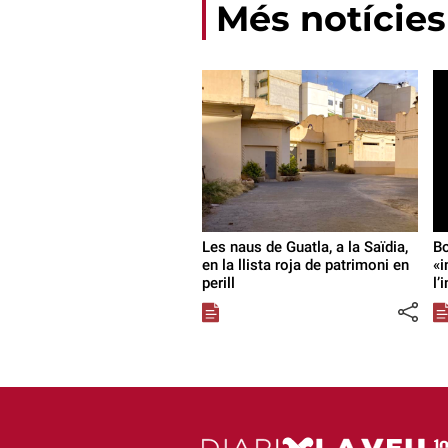
Més notícies
Les naus de Guatla, a la Saïdia,
Bo
en la llista roja de patrimoni en
«i
perill
l’