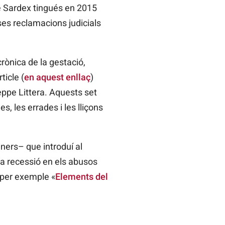
uè Sardex tingués en 2015
ses reclamacions judicials
rònica de la gestació,
ticle (
en aquest enllaç
)
eppe Littera. Aquests set
, les errades i les lliçons
ners– que introduí al
 la recessió en els abusos
, per exemple «
Elements del