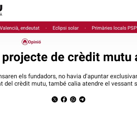
 Valencià, endeutat
Eclipsi solar
Primàries locals PS
·
·
Opinió
 projecte de crèdit mutu
ensaren els fundadors, no havia d'apuntar exclusiv
t del crèdit mutu, també calia atendre el vessant s