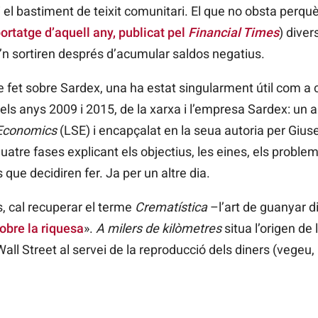
i el bastiment de teixit comunitari. El que no obsta perq
ortatge d’aquell any, publicat pel
Financial Times
) diver
n sortiren després d’acumular saldos negatius.
e fet sobre Sardex, una ha estat singularment útil com a c
els anys 2009 i 2015, de la xarxa i l’empresa Sardex: un ar
 Economics
(LSE) i encapçalat en la seua autoria per Gius
re fases explicant els objectius, les eines, els problemes
 que decidiren fer. Ja per un altre dia.
, cal recuperar el terme
Crematística
–l’art de guanyar di
obre la riquesa
».
A milers de kilòmetres
situa l’origen de
all Street al servei de la reproducció dels diners (vegeu