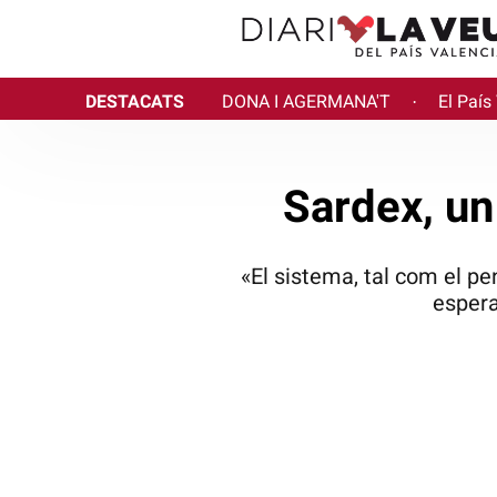
DESTACATS
DONA I AGERMANA'T
El País
·
Sardex, un
«El sistema, tal com el p
espera