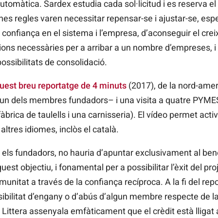
automàtica. Sardex estudia cada sol·licitud i es reserva el 
unes regles varen necessitar repensar-se i ajustar-se, es
 confiança en el sistema i l’empresa, d’aconseguir el cre
ns necessàries per a arribar a un nombre d’empreses, i 
possibilitats de consolidació.
uest breu reportatge de 4 minuts
(2017), de la nord-amer
 –un dels membres fundadors– i una visita a quatre PY
àbrica de taulells i una carnisseria). El vídeo permet activ
altres idiomes, inclòs el català.
n els fundadors, no hauria d’apuntar exclusivament al ben
est objectiu, i fonamental per a possibilitar l’èxit del pro
munitat a través de la confiança recíproca. A la fi del repo
sibilitat d’engany o d’abús d’algun membre respecte de la 
ittera assenyala emfàticament que el crèdit està lligat a