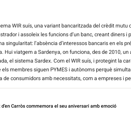
ma WIR suís, una variant bancaritzada del crèdit mutu on
istrador i assoleix les funcions d’un banc, creant diners i 
na singularitat: l’absència d’interessos bancaris en els p
. Hui viatgem a Sardenya, on funciona, des de 2010, un a
da, el sistema Sardex. Com el WIR suís, i protegint la ca
ue els membres siguen PYMES i autònoms perquè simultan
i la de consumidors amb necessitats, com a empreses i 
t d’en Carròs commemora el seu aniversari amb emoció