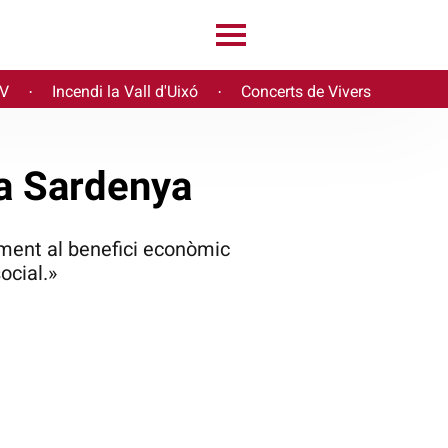
PV
Incendi la Vall d'Uixó
Concerts de Vivers
·
·
 a Sardenya
ament al benefici econòmic
ocial.»