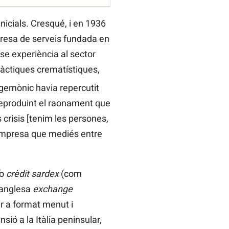
icials. Cresqué, i en 1936
mpresa de serveis fundada en
se experiència al sector
pràctiques crematístiques,
gemònic havia repercutit
 Reproduint el raonament que
crisis [tenim les persones,
a empresa que mediés entre
o
crèdit sardex
(com
a anglesa
exchange
per a format menut i
ió a la Itàlia peninsular,