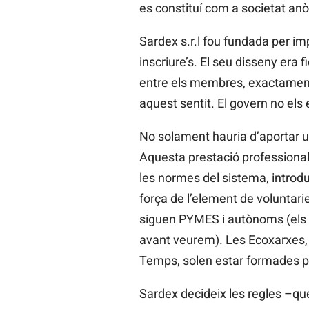
es constituí com a societat anòn
Sardex s.r.l fou fundada per i
inscriure’s. El seu disseny era f
entre els membres, exactament
aquest sentit. El govern no els e
No solament hauria d’aportar uti
Aquesta prestació professional
les normes del sistema, introdu
força de l’element de voluntar
siguen PYMES i autònoms (els 
avant veurem). Les Ecoxarxes, p
Temps, solen estar formades pe
Sardex decideix les regles –q