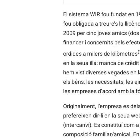
El sistema WIR fou fundat en 1
fou obligada a treure’s la llicè
2009 per cinc joves amics (dos 
financer i concernits pels efec
(
ordides a milers de kilòmetres
en la seua illa: manca de crèdi
hem vist diverses vegades en la
els béns, les necessitats, les
les empreses d’acord amb la fó
Originalment, l’empresa es deia
prefereixen dir-li en la seua w
(intercanvi). Es constituí com a
composició familiar/amical. En 