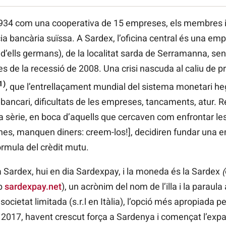
934 com una cooperativa de 15 empreses, els membres in
ncia bancària suïssa. A Sardex, l’oficina central és una e
d’ells germans), de la localitat sarda de Serramanna, sen
tes de la recessió de 2008. Una crisi nascuda al caliu de 
1)
, que l’entrellaçament mundial del sistema monetari he
t bancari, dificultats de les empreses, tancaments, atur.
 sèrie, en boca d’aquells que cercaven com enfrontar les 
 eines, manquen diners: creem-los!], decidiren fundar un
rmula del crèdit mutu.
 Sardex, hui en dia Sardexpay, i la moneda és la Sardex
(
eb
sardexpay.net
), un acrònim del nom de l’illa i la paraul
 societat limitada (s.r.l en Itàlia), l’opció més apropiada 
2017, havent crescut força a Sardenya i començat l’expans