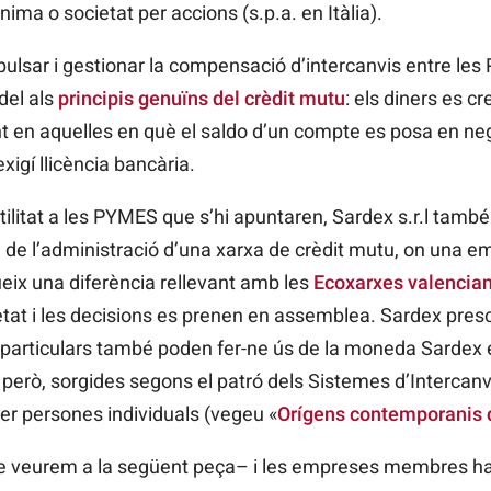
ima o societat per accions (s.p.a. en Itàlia).
mpulsar i gestionar la compensació d’intercanvis entre l
idel als
principis genuïns del crèdit mutu
: els diners es c
 en aquelles en què el saldo d’un compte es posa en neg
xigí llicència bancària.
litat a les PYMES que s’hi apuntaren, Sardex s.r.l també h
 de l’administració d’una xarxa de crèdit mutu, on una e
eix una diferència rellevant amb les
Ecoxarxes valencia
ietat i les decisions es prenen en assemblea. Sardex pre
particulars també poden fer-ne ús de la moneda Sardex 
erò, sorgides segons el patró dels Sistemes d’Intercanvi
r persones individuals (vegeu «
Orígens contemporanis d
ue veurem a la següent peça– i les empreses membres ha