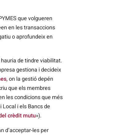
es PYMES que volgueren
reen en les transaccions
atiu o aprofundeix en
auria de tindre viabilitat.
mpresa gestiona i decideix
nes
, on la gestió depén
scriu que els membres
en les condicions que més
 Local i els Bancs de
el crèdit mutu
»).
n d’acceptar-les per