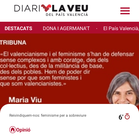
DESTACATS
DONA I AGERMANA'T
El País Valencià
·
Reivindiquem-nos: feminisme per a sobreviure
6′
Opinió