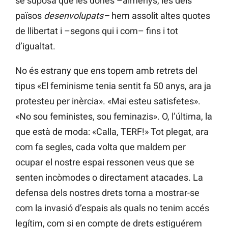
se suposa que les dones –almenys, les dels
països
desenvolupats–
hem assolit altes quotes
de llibertat i –segons qui i com– fins i tot
d’igualtat.
No és estrany que ens topem amb retrets del
tipus «El feminisme tenia sentit fa 50 anys, ara ja
protesteu per inèrcia». «Mai esteu satisfetes».
«No sou feministes, sou feminazis». O, l’última, la
que està de moda: «Calla, TERF!» Tot plegat, ara
com fa segles, cada volta que maldem per
ocupar el nostre espai ressonen veus que se
senten incòmodes o directament atacades. La
defensa dels nostres drets torna a mostrar-se
com la invasió d’espais als quals no tenim accés
legítim, com si en compte de drets estiguérem