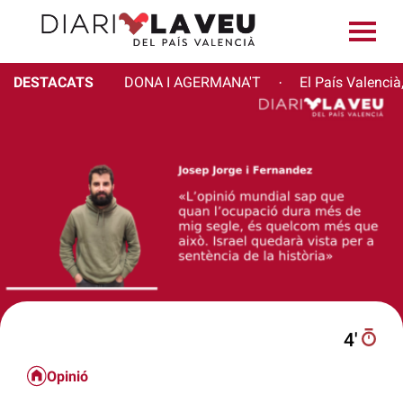
DESTACATS
DONA I AGERMANA'T
El País Valencià
·
4′
Opinió