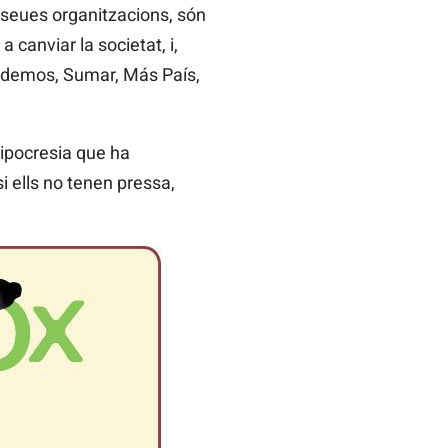
s seues organitzacions, són
 canviar la societat, i,
 Podemos, Sumar, Más País,
hipocresia que ha
i ells no tenen pressa,