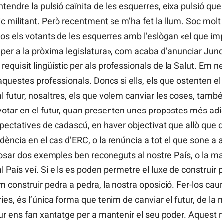
tendre la pulsió caïnita de les esquerres, eixa pulsió que co
c militant. Però recentment se m’ha fet la llum. Soc molt
 els votants de les esquerres amb l’eslògan «el que impo
 per a la pròxima legislatura», com acaba d’anunciar Ju
equisit lingüístic per als professionals de la Salut. Em ne
aquestes professionals. Doncs si ells, els que ostenten e
al futur, nosaltres, els que volem canviar les coses, tamb
 votar en el futur, quan presenten unes propostes més a
pectatives de cadascú, en haver objectivat que allò que 
ndència en el cas d’ERC, o la renúncia a tot el que sone a 
 posar dos exemples ben reconeguts al nostre País, o la m
País veí. Si ells es poden permetre el luxe de construir 
onstruir pedra a pedra, la nostra oposició. Fer-los caur
es, és l’única forma que tenim de canviar el futur, de la 
tur ens fan xantatge per a mantenir el seu poder. Aques