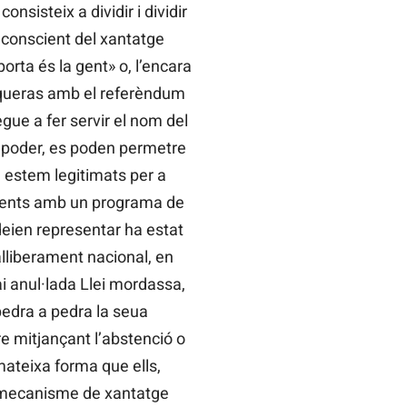
nsisteix a dividir i dividir
 conscient del xantatge
rta és la gent» o, l’encara
nqueras amb el referèndum
gue a fer servir el nom del
l poder, es poden permetre
é estem legitimats per a
dients amb un programa de
deien representar ha estat
alliberament nacional, en
ai anul·lada Llei mordassa,
pedra a pedra la seua
e mitjançant l’abstenció o
mateixa forma que ells,
t mecanisme de xantatge