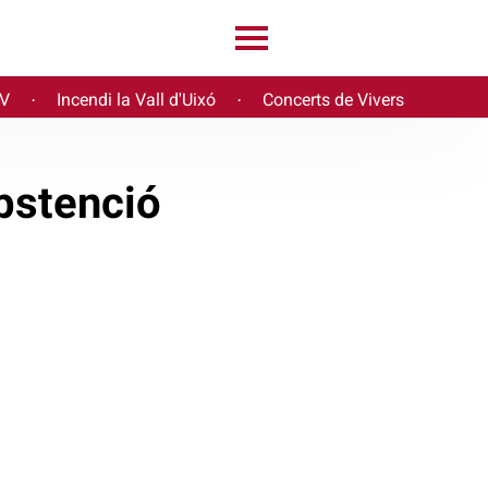
PV
Incendi la Vall d'Uixó
Concerts de Vivers
·
·
abstenció