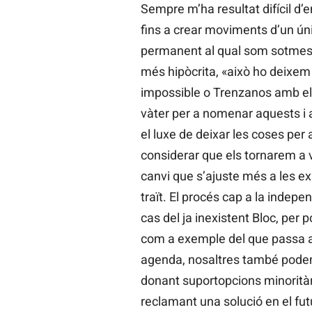
Sempre m’ha resultat difícil d’en
fins a crear moviments d’un úni
permanent al qual som sotmesos
més hipòcrita, «això ho deixem
impossible o Trenzanos amb el r
vàter per a nomenar aquests i 
el luxe de deixar les coses per 
considerar que els tornarem a
canvi que s’ajuste més a les ex
traït. El procés cap a la indepe
cas del ja inexistent Bloc, per
com a exemple del que passa al 
agenda, nosaltres també podem c
donant suportopcions minoritàri
reclamant una solució en el fu