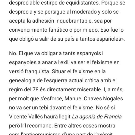
despreciable estirpe de equidistantes. Porque se
desprecia y se persigue al moderado y solo se
acepta la adhesión inquebrantable, sea por
convencimiento fanático o por miedo. Eso fue lo
que obligó a salir de su país a tantos españoles».
No. El que va obligar a tants espanyols i
espanyoles a anar a l’exili va ser el feixisme en
versió franquista. Situar el feixisme en la
genealogia de l’esquerra actual crítica amb el
règim del 78 és directament miserable. I, a més,
per molt que s’esforce, Manuel Chaves Nogales
no va ser un tebi davant el feixisme. No sé si
Vicente Vallés haurà llegit
La agonía de Francia
,
però li’l recomane. Entre altres coses mostra
com l’anticomunisme d’una part de l’exèrcit