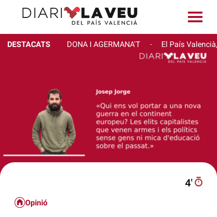
DESTACATS
DONA I AGERMANA'T
El País Valencià
·
4′
Opinió