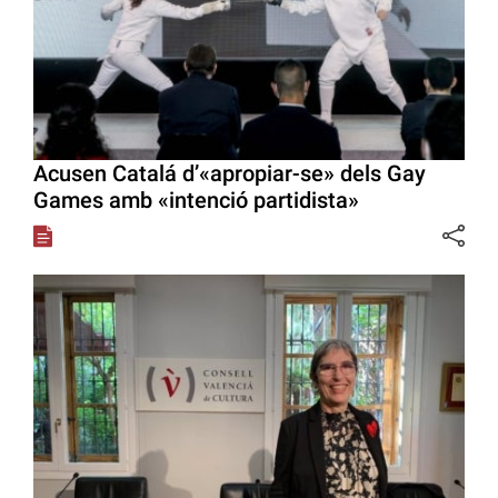
Acusen Catalá d’«apropiar-se» dels Gay
Games amb «intenció partidista»