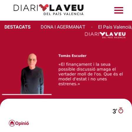
DESTACATS
DONA I AGERMANA'T
El País Valencià
·
3′
Opinió