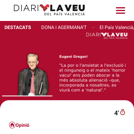
DESTACATS
DONA I AGERMANA'T
El País Valencià
·
4′
Opinió