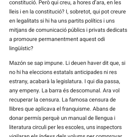
constitució. Però qui creu, a hores d’ara, en les
lleis i en la constitució? I, sobretot, qui pot creure
en legalitats si hi ha uns partits polítics i uns
mitjans de comunicació públics i privats dedicats
a promoure permanentment aquest odi
lingüístic?
Mazón se sap impune. Li deuen haver dit que, si
no hi ha eleccions estatals anticipades ni res
estrany, acabarà la legislatura. I qui dia passa,
any empeny. La barra és descomunal. Ara vol
recuperar la censura. La famosa censura de
llibres que aplicava el franquisme. Abans de
donar permís perquè un manual de llengua i
literatura circuli per les escoles, uns inspectors
vigilaran els índexs dels volums per comprovar