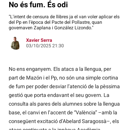
No és fum. És odi
"L'intent de censura de llibres ja el van voler aplicar els
del Pp en l'època del Pacte del Pollastre, quan
governaven Zaplana i González Lizondo."
Xavier Serra
03/10/2025 21:30
No ens enganyem. Els atacs a la llengua, per
part de Mazón i el Pp, no són una simple cortina
de fum per poder desviar l’atenció de la pèssima
gestió que porta endavant el seu govern. La
consulta als pares dels alumnes sobre la llengua
base, el canvi en l’accent de “València” –amb la
consegüent excitació d’Abelard Saragossà–, els
atacs continuats a la innòcua Acadèmia