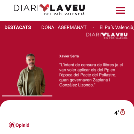
DESTACATS
DONA I AGERMANA'T
El País Valencià
·
4′
Opinió