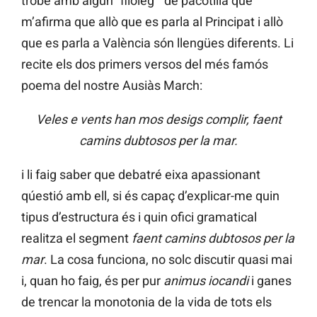
trobe amb algun “filòleg” de pacotilla que
m’afirma que allò que es parla al Principat i allò
que es parla a València són llengües diferents. Li
recite els dos primers versos del més famós
poema del nostre Ausiàs March:
Veles e vents han mos desigs complir, faent
camins dubtosos per la mar.
i li faig saber que debatré eixa apassionant
qúestió amb ell, si és capaç d’explicar-me quin
tipus d’estructura és i quin ofici gramatical
realitza el segment
faent camins dubtosos per la
mar
. La cosa funciona, no solc discutir quasi mai
i, quan ho faig, és per pur
animus iocandi
i ganes
de trencar la monotonia de la vida de tots els