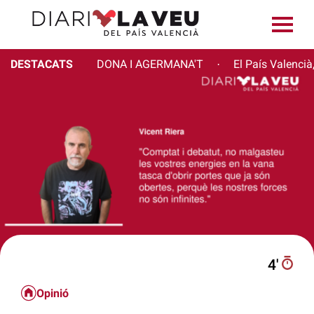
DESTACATS
DONA I AGERMANA'T
El País Valencià
·
4′
Opinió