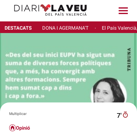
DESTACATS
DONA I AGERMANA'T
El País Valencià
·
Multiplicar
7′
Opinió