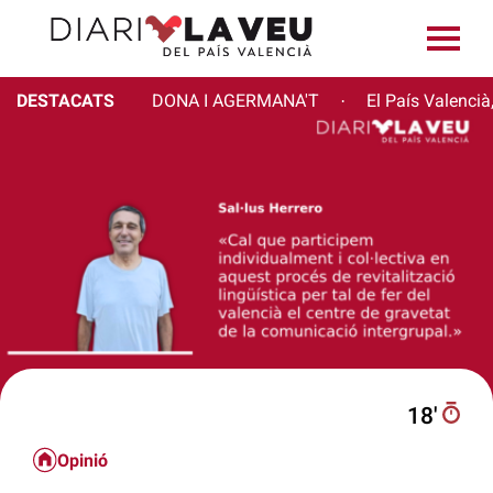
DESTACATS
DONA I AGERMANA'T
El País Valencià
·
18′
Opinió