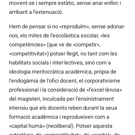
movent-se i sempre estàtic, sense anar enlloc i
arribant a l’extenuació.
Hem de pensar si no «reproduïm», sense adonar-
nos, els mites de l’escolàstica escolar, «les
competències» (que ve de «competir»,
«competitivitat») potser llegit, no tant com les
habilitats socials i intel·lectives, sinó com a
ideologia meritocràtica acadèmica, pròpia de
l’endogàmia de l’ofici docent, el corporativisme
professional i la consideració de «l’excel·lència»
del magisteri, inculcada per l’ensinistrament
intensiu que els docents reben durant la seua
formació acadèmica i reprodueixen com a
«capital humà» (neoliberal). Potser aquesta
estratègia, de «competitivitat», de «capital», de