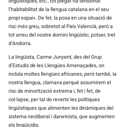
lingüístiques, etc., tot plegat ha tensionat
l’habitabilitat de la llengua catalana en el seu
propi espai». De fet, la posa en una situació de
risc més greu, sobretot al País Valencià, però a
tot arreu del nostre domini lingüístic, potser, tret
d’Andorra.
La lingüista, Carme Junyent, des del Grup
d’Estudis de les Llengües Amenaçades, on
incloïa moltes llengües africanes, però també, la
nostra llengua, clamava perquè assumirem el
risc de minorització extrema i, fet i fet, de
col·lapse, per tal de revertir les polítiques
lingüístiques que alimenten les dinàmiques del
sistema neoliberal i darwinista, que augmenten
els lingüicidis.