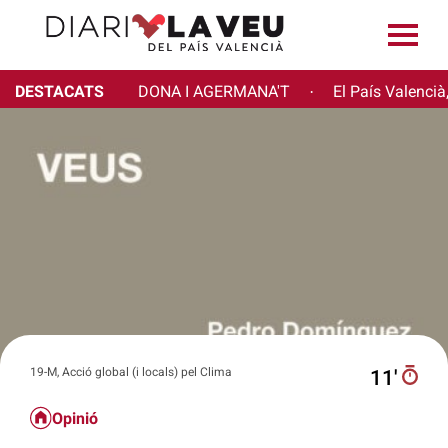
DESTACATS
DONA I AGERMANA'T
El País Valencià
·
19-M, Acció global (i locals) pel Clima
11′
Opinió