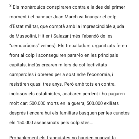
3
Els monàrquics conspiraren contra ella des del primer
moment i el banquer Juan March va finançar el colp
d’Estat militar, que comptà amb la imprescindible ajuda
de Mussolini, Hitler i Salazar (més l’abandó de les
“democràcies” veïnes). Els treballadors organitzats feren
front al colp i aconseguiren parar-lo en les principals
capitals, inclús crearen milers de col·lectivitats
camperoles i obreres per a sostindre l’economia, i
resistiren quasi tres anys. Però amb tots en contra,
inclosos els estalinistes, acabaren perdent i ho pagaren
molt car: 500.000 morts en la guerra, 500.000 exiliats
després i encara hui els familiars busquen per les cunetes
els 150.000 assassinats pels colpistes…
Probablement els franquistes no haurien guanyat la