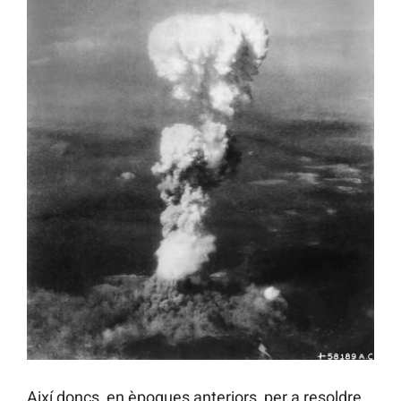
Així doncs, en èpoques anteriors, per a resoldre