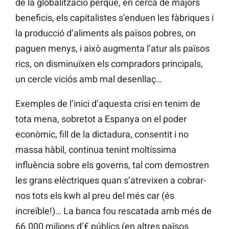
de la globalització perquè, en cerca de majors
beneficis, els capitalistes s’enduen les fàbriques i
la producció d’aliments als països pobres, on
paguen menys, i això augmenta l’atur als països
rics, on disminuïxen els compradors principals,
un cercle viciós amb mal desenllaç…
Exemples de l’inici d’aquesta crisi en tenim de
tota mena, sobretot a Espanya on el poder
econòmic, fill de la dictadura, consentit i no
massa hàbil, continua tenint moltíssima
influència sobre els governs, tal com demostren
les grans elèctriques quan s’atrevixen a cobrar-
nos tots els kwh al preu del més car (és
increïble!)… La banca fou rescatada amb més de
66.000 milions d’€ públics (en altres països