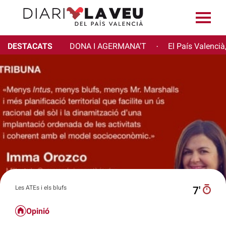
DESTACATS
DONA I AGERMANA'T
El País Valencià
·
Les ATEs i els blufs
7′
Opinió