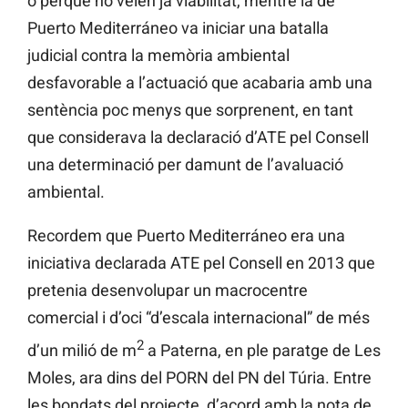
o perquè no veien ja viabilitat, mentre la de
Puerto Mediterráneo va iniciar una batalla
judicial contra la memòria ambiental
desfavorable a l’actuació que acabaria amb una
sentència poc menys que sorprenent, en tant
que considerava la declaració d’ATE pel Consell
una determinació per damunt de l’avaluació
ambiental.
Recordem que Puerto Mediterráneo era una
iniciativa declarada ATE pel Consell en 2013 que
pretenia desenvolupar un macrocentre
comercial i d’oci “d’escala internacional” de més
2
d’un milió de m
a Paterna, en ple paratge de Les
Moles, ara dins del PORN del PN del Túria. Entre
les bondats del projecte, d’acord amb la nota de