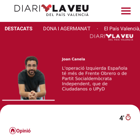
DESTACATS
DONA I AGERMANA'T
El País Valencià
·
4′
Opinió