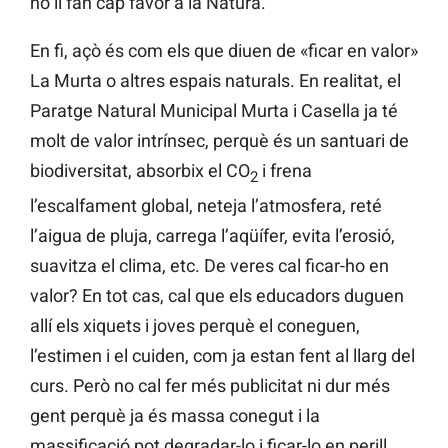
no li fan cap favor a la Natura.
En fi, açò és com els que diuen de «ficar en valor»
La Murta o altres espais naturals. En realitat, el
Paratge Natural Municipal Murta i Casella ja té
molt de valor intrínsec, perquè és un santuari de
biodiversitat, absorbix el CO
i frena
2
l’escalfament global, neteja l’atmosfera, reté
l’aigua de pluja, carrega l’aqüífer, evita l’erosió,
suavitza el clima, etc. De veres cal ficar-ho en
valor? En tot cas, cal que els educadors duguen
allí els xiquets i joves perquè el coneguen,
l’estimen i el cuiden, com ja estan fent al llarg del
curs. Però no cal fer més publicitat ni dur més
gent perquè ja és massa conegut i la
massificació pot degradar-lo i ficar-lo en perill.