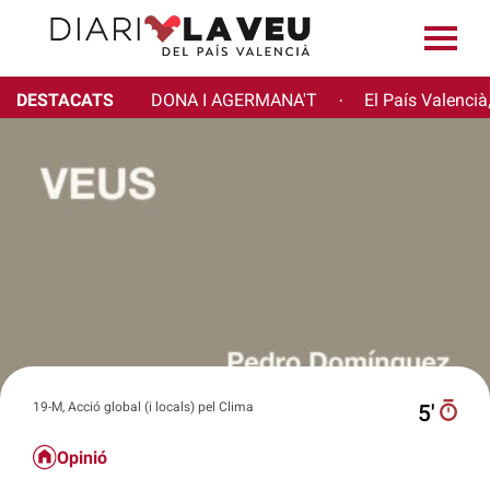
DESTACATS
DONA I AGERMANA'T
El País Valencià
·
19-M, Acció global (i locals) pel Clima
5′
Opinió