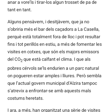
anar a vore’ls i tirar-los algun trosset de pa de
tant en tant.
Alguns pensàvem, i desitjàvem, que ja no
s’obriria més el bar dels caçadors a La Casella,
perquè està totalment fora de lloc i pot resultar
fins i tot perillós en estiu, a més de fomentar les
visites en cotxes, que són els majors emissors
del CO
que està calfant el clima. I que als
2
pobres cérvols se’ls endurien a un parc natural
on pogueren estar amples i lliures. Però sembla
que l’actual govern municipal d’Alzira tampoc
s’atrevix a enfrontar-se amb aquests mals
costums heretats.
I ara, a més, han organitzat una sèrie de visites