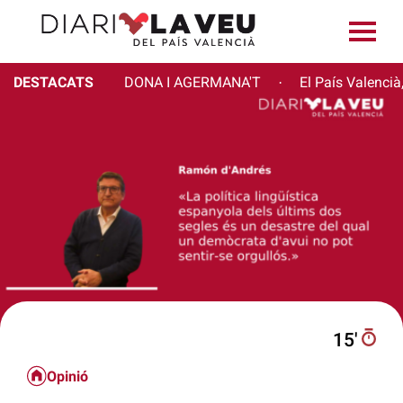
DESTACATS
DONA I AGERMANA'T
El País Valencià
·
15′
Opinió