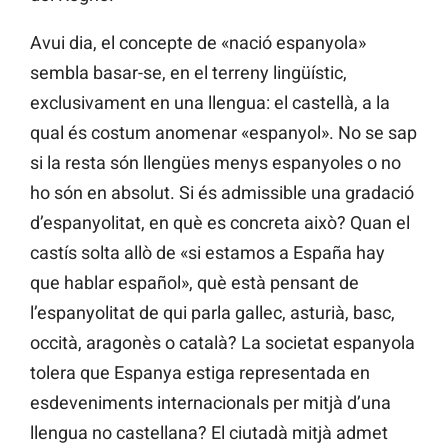
Avui dia, el concepte de «nació espanyola»
sembla basar-se, en el terreny lingüístic,
exclusivament en una llengua: el castellà, a la
qual és costum anomenar «espanyol». No se sap
si la resta són llengües menys espanyoles o no
ho són en absolut. Si és admissible una gradació
d’espanyolitat, en què es concreta això? Quan el
castís solta allò de «si estamos a España hay
que hablar español», què està pensant de
l’espanyolitat de qui parla gallec, asturià, basc,
occità, aragonès o català? La societat espanyola
tolera que Espanya estiga representada en
esdeveniments internacionals per mitjà d’una
llengua no castellana? El ciutadà mitjà admet