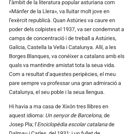
l’àmbit de la literatura popular asturiana com
«Mánfer de la Llera», va lluitar molt jove en
l’exèrcit republicà. Quan Astúries va caure en
poder dels colpistes el 1937, va ser condemnat a
camps de concentració i de treball a Astúries,
Galícia, Castella la Vella i Catalunya. Allí, a les
Borges Blanques, va conéixer a catalans amb els
quals va mantindre amistat tota la seua vida.
Com a resultat d’aquestes peripècies, el meu
pare sempre va professar una gran admiració a
Catalunya, el seu poble i la seua llengua.
Hi havia a ma casa de Xixón tres llibres en
aquest idioma:
Un senyor de Barcelona
, de
Josep Pla; l’
Enciclopèdia escolar catalana
de
Dalmau i Carles, del 1931; i un fullet de