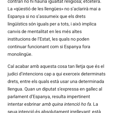
contrari no hi hauria igualtat religiosa; etcètera.
La «qüestió de les llengües» no s’aclarirà mai a
Espanya si no s’assumeix que els drets
lingüístics són iguals per a tots, i això implica
canvis de mentalitat en les més altes
institucions de l’Estat, les quals no poden
continuar funcionant com si Espanya fora
monolingüe.
Cal acabar amb aquesta cosa tan lletja que és el
judici d’intencions cap a qui exerceix determinats
drets, entre els quals està usar una determinada
llengua. Quan un diputat s’expressa en gallec al
parlament d’Espanya, resulta impertinent
intentar esbrinar
amb quina intenció ho fa
. La
seua intenció és absolutament irrellevant: està