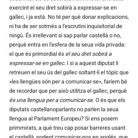
exercint el seu dret sobirà a expressar-se en
gallec, i ja està. No té per què donar explicacions,
ni ha de ser sotmés a l’escrutini inquisitorial de
ningú. És irrellevant si sap parlar castellà o no,
perquè entra en l’esfera de la seua vida privada:
el que és primordial és
el seu dret sobirà a
expressar-se en gallec
. I si a aquest diputat li
retreuen el seu ús del gallec soltant-li el tòpic que
«les llengües són per a comunicar-se», faríem bé
de recordar que per això utilitza el gallec, perquè
és una llengua per a comunicar-se
. O és que els
diputats castellanoparlants no parlen la seua
llengua al Parlament Europeu? Si ens posem
primmirats, a què treu cap posar barreres usant
el castellà, podent comunicar-nos en anglés, que