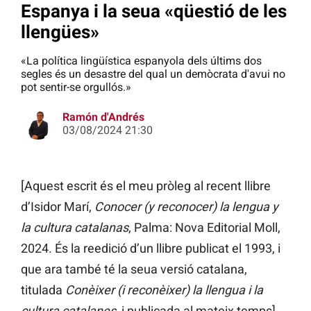
Espanya i la seua «qüestió de les
llengües»
«La política lingüística espanyola dels últims dos
segles és un desastre del qual un demòcrata d'avui no
pot sentir-se orgullós.»
Ramón d'Andrés
03/08/2024 21:30
[Aquest escrit és el meu pròleg al recent llibre
d’Isidor Marí,
Conocer (y reconocer) la lengua y
la cultura catalanas
, Palma: Nova Editorial Moll,
2024. És la reedició d’un llibre publicat el 1993, i
que ara també té la seua versió catalana,
titulada
Conèixer (i reconèixer) la llengua i la
cultura catalanes
, i publicada al mateix temps].