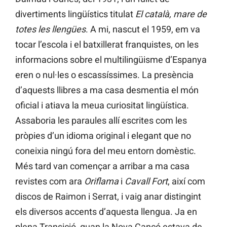
divertiments lingüístics titulat
El català, mare de
totes les llengües
. A mi, nascut el 1959, em va
tocar l’escola i el batxillerat franquistes, on les
informacions sobre el multilingüisme d’Espanya
eren o nul·les o escassíssimes. La presència
d’aquests llibres a ma casa desmentia el món
oficial i atiava la meua curiositat lingüística.
Assaboria les paraules allí escrites com les
pròpies d’un idioma original i elegant que no
coneixia ningú fora del meu entorn domèstic.
Més tard van començar a arribar a ma casa
revistes com ara
Oriflama
i
Cavall Fort
, així com
discos de Raimon i Serrat, i vaig anar distingint
els diversos accents d’aquesta llengua. Ja en
plena Transició, quan la Nova Cançó estava de