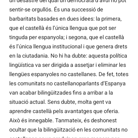
un desastre del qual un demòcrata d’avui no pot
sentir-se orgullós. És una successió de
barbaritats basades en dues idees: la primera,
que el castellà és l’única llengua que pot ser
tinguda per espanyola; i segona, que el castellà
és l’única llengua institucional i que genera drets
en la ciutadania. No hi ha dubte: aquesta política
lingüística va ser dirigida a assetjar i eliminar les
llengües espanyoles no castellanes. De fet, totes
les comunitats no castellanoparlants d’Espanya
van acabar bilingüitzades fins a arribar a la
situació actual. Sens dubte, molta gent va
aprendre castellà pels avantatges que oferia.
Això és innegable. Tanmateix, és deshonest
ocultar que la bilingüització en les comunitats no