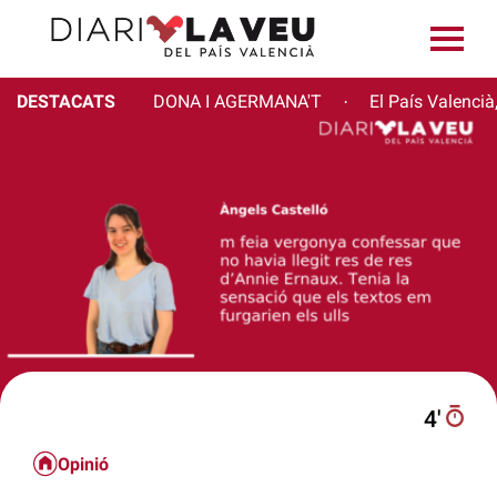
DESTACATS
DONA I AGERMANA'T
El País Valencià
·
4′
Opinió