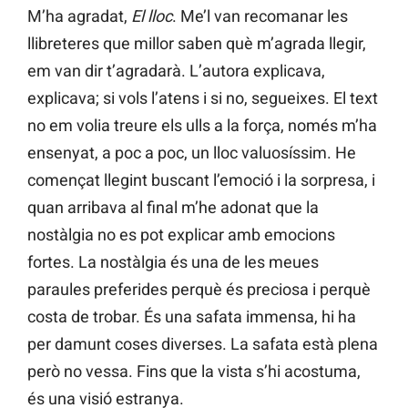
M’ha agradat,
El lloc
. Me’l van recomanar les
llibreteres que millor saben què m’agrada llegir,
em van dir t’agradarà. L’autora explicava,
explicava; si vols l’atens i si no, segueixes. El text
no em volia treure els ulls a la força, només m’ha
ensenyat, a poc a poc, un lloc valuosíssim. He
començat llegint buscant l’emoció i la sorpresa, i
quan arribava al final m’he adonat que la
nostàlgia no es pot explicar amb emocions
fortes. La nostàlgia és una de les meues
paraules preferides perquè és preciosa i perquè
costa de trobar. És una safata immensa, hi ha
per damunt coses diverses. La safata està plena
però no vessa. Fins que la vista s’hi acostuma,
és una visió estranya.