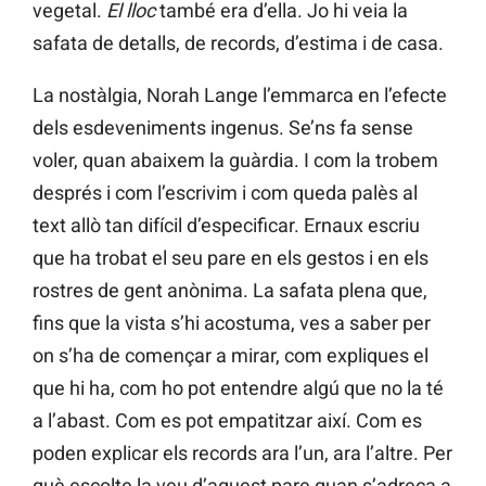
vegetal.
El lloc
també era d’ella. Jo hi veia la
safata de detalls, de records, d’estima i de casa.
La nostàlgia, Norah Lange l’emmarca en l’efecte
dels esdeveniments ingenus. Se’ns fa sense
voler, quan abaixem la guàrdia. I com la trobem
després i com l’escrivim i com queda palès al
text allò tan difícil d’especificar. Ernaux escriu
que ha trobat el seu pare en els gestos i en els
rostres de gent anònima. La safata plena que,
fins que la vista s’hi acostuma, ves a saber per
on s’ha de començar a mirar, com expliques el
que hi ha, com ho pot entendre algú que no la té
a l’abast. Com es pot empatitzar així. Com es
poden explicar els records ara l’un, ara l’altre. Per
què escolte la veu d’aquest pare quan s’adreça a