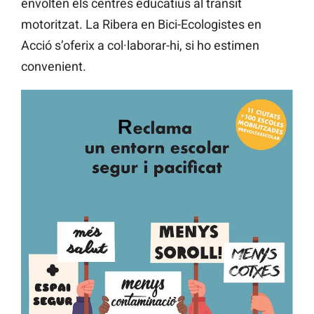
envolten els centres educatius al trànsit
motoritzat. La Ribera en Bici-Ecologistes en
Acció s’oferix a col·laborar-hi, si ho estimen
convenient.