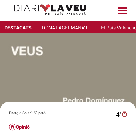
DESTACATS
DONA I AGERMANA'T
El País Valencià
·
Energia Solar? Sí, però...
4′
Opinió