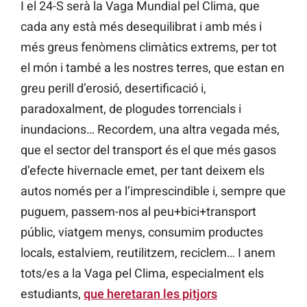
I el 24-S serà la Vaga Mundial pel Clima, que
cada any està més desequilibrat i amb més i
més greus fenòmens climàtics extrems, per tot
el món i també a les nostres terres, que estan en
greu perill d’erosió, desertificació i,
paradoxalment, de plogudes torrencials i
inundacions… Recordem, una altra vegada més,
que el sector del transport és el que més gasos
d’efecte hivernacle emet, per tant deixem els
autos només per a l’imprescindible i, sempre que
puguem, passem-nos al peu+bici+transport
públic, viatgem menys, consumim productes
locals, estalviem, reutilitzem, reciclem… I anem
tots/es a la Vaga pel Clima, especialment els
estudiants,
que heretaran les pitjors