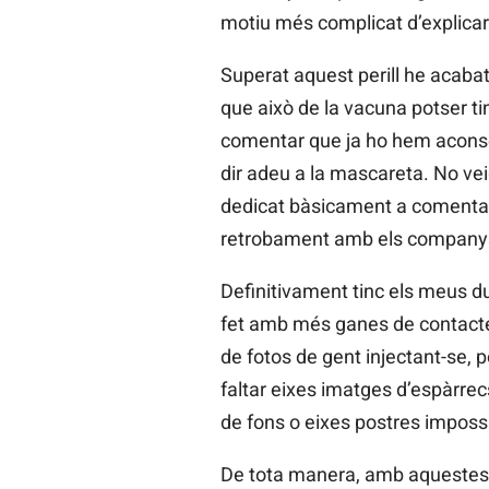
motiu més complicat d’explicar
Superat aquest perill he acab
que això de la vacuna potser ti
comentar que ja ho hem aconseg
dir adeu a la mascareta. No vei
dedicat bàsicament a comentar 
retrobament amb els companys d
Definitivament tinc els meus d
fet amb més ganes de contacte i
de fotos de gent injectant-se, p
faltar eixes imatges d’espàrrec
de fons o eixes postres impossi
De tota manera, amb aquestes q