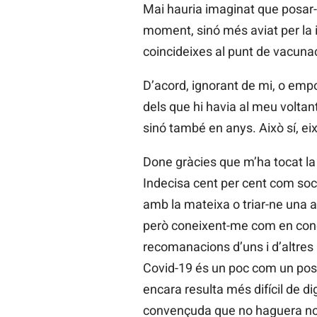
Mai hauria imaginat que posar-s
moment, sinó més aviat per la i
coincideixes al punt de vacunaci
D’acord, ignorant de mi, o emp
dels que hi havia al meu voltan
sinó també en anys. Això sí, ei
Done gràcies que m’ha tocat la
Indecisa cent per cent com soc, 
amb la mateixa o triar-ne una a
però coneixent-me com en conec,
recomanacions d’uns i d’altres p
Covid-19 és un poc com un post
encara resulta més difícil de d
convençuda que no haguera notat