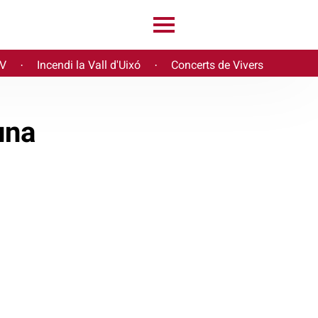
PV
Incendi la Vall d'Uixó
Concerts de Vivers
·
·
una