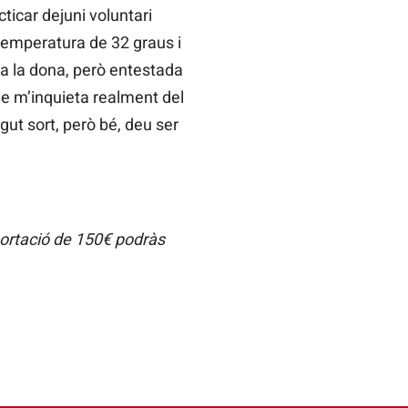
ticar dejuni voluntari
 temperatura de 32 graus i
r a la dona, però entestada
ue m’inquieta realment del
ut sort, però bé, deu ser
portació de 150€ podràs