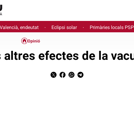
 Valencià, endeutat
Eclipsi solar
Primàries locals PS
·
·
Opinió
s altres efectes de la vac