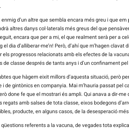
.
at enmig d’un altre que sembla encara més greu i que em
ndrà altres danys col·laterals més greus del que pensàve
uit, encara que per a mi, el que realment serà per a ce
g el dia d’alliberar-me’n! Però, d’ahí que m’hagen clavat
els progressos relacionats amb els efectes de la vacuna
e classe després de tants anys i d’un confinament pel 
ubtes que hàgem eixit millors d’aquesta situació, però 
 de gintònics en companyia. Mai m’hauria passat pel cap 
erò done fe que el mostrari és ampli. Qui anava a dir-me qu
s regats amb salses de tota classe, eixos bodegons d’arr
bles, producte, en alguns casos, de la desesperació més 
üestions referents a la vacuna, de vegades tota explica