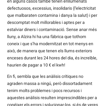
en alguns casos també tenen enllumenats
defectuosos, excessius, insolidaris (l’electricitat
que malbaraten contamina i danya la salut) i per
descomptat molt millorables i aptes per a
estalviar diners i contaminació. Sense anar més
lluny, a Alzira hi ha una fàbrica que tothom
coneix i que s’ha modernitzat en tot menys en
això, de manera que tenen els llums exteriors
enceses durant les 24 hores del dia, és increïble,
haurien de pagar a 10 € el kwh!
En fi, sembla que les anàlisis crítiques no
agraden massa a ningú, però dissortadament
tenim molts problemes i pocs recursos i
aquestes anàlisis resulten imprescindibles per a
conéixer els errors i solucionar-los, si és de veres