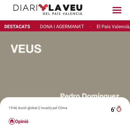
DESTACATS
DONA I AGERMANA'T
El País Valencià
·
19-M, Acció global (i locals) pel Clima
6′
Opinió