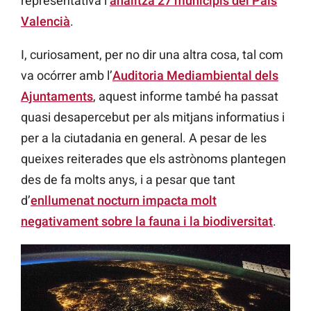
representativa i
analitza 27 municipis del País
Valencià
.
I, curiosament, per no dir una altra cosa, tal com
va ocórrer amb l’
Auditoria Mediambiental dels
Ajuntaments
, aquest informe també ha passat
quasi desapercebut per als mitjans informatius i
per a la ciutadania en general. A pesar de les
queixes reiterades que els astrònoms plantegen
des de fa molts anys, i a pesar que tant
d’
enllumenat nocturn impacta molt
negativament sobre la fauna i la biodiversitat
.