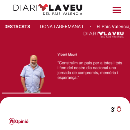
DESTACATS
DONA I AGERMANA'T
El País Valencià
·
3′
Opinió