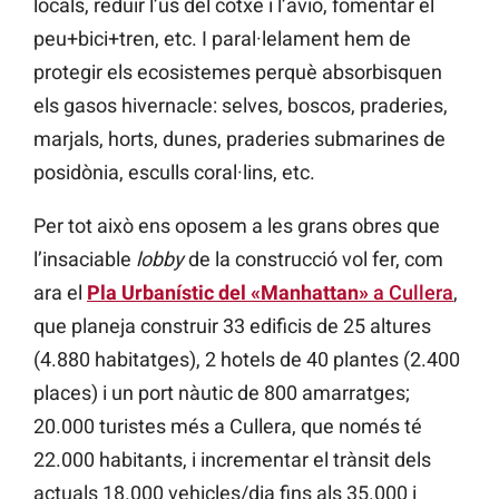
locals, reduir l’ús del cotxe i l’avió, fomentar el
peu+bici+tren, etc. I paral·lelament hem de
protegir els ecosistemes perquè absorbisquen
els gasos hivernacle: selves, boscos, praderies,
marjals, horts, dunes, praderies submarines de
posidònia, esculls coral·lins, etc.
Per tot això ens oposem a les grans obres que
l’insaciable
lobby
de la construcció vol fer, com
ara el
Pla Urbanístic del «Manhattan»
a Cullera
,
que planeja construir 33 edificis de 25 altures
(4.880 habitatges), 2 hotels de 40 plantes (2.400
places) i un port nàutic de 800 amarratges;
20.000 turistes més a Cullera, que només té
22.000 habitants, i incrementar el trànsit dels
actuals 18.000 vehicles/dia fins als 35.000 i