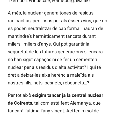
Txernòbil, Windscale, Harrisburg, Maiak?
A més, la nuclear genera tones de residus
radioactius, perillosos per als éssers vius, que no
es poden neutralitzar de cap forma i hauran de
mantindre’s hermèticament tancats durant
milers i milers d’anys. Qui pot garantir la
seguretat de les futures generacions si encara
no han sigut capaços ni de fer un cementeri
nuclear per als residus d’alta activitat? I qui té
dret a deixar-les eixa herència maleïda als
nostres fills, nets, besnets, rebesnets…?
Per tot això
exigim tancar ja la central nuclear
de Cofrents
, tal com està fent Alemanya, que
tancarà l’última l’any vinent. Ací tenim sol de