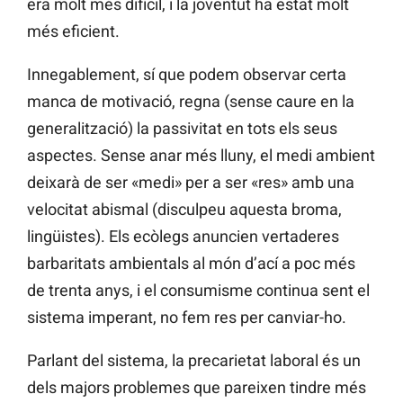
era molt més difícil, i la joventut ha estat molt
més eficient.
Innegablement, sí que podem observar certa
manca de motivació, regna (sense caure en la
generalització) la passivitat en tots els seus
aspectes. Sense anar més lluny, el medi ambient
deixarà de ser «medi» per a ser «res» amb una
velocitat abismal (disculpeu aquesta broma,
lingüistes). Els ecòlegs anuncien vertaderes
barbaritats ambientals al món d’ací a poc més
de trenta anys, i el consumisme continua sent el
sistema imperant, no fem res per canviar-ho.
Parlant del sistema, la precarietat laboral és un
dels majors problemes que pareixen tindre més