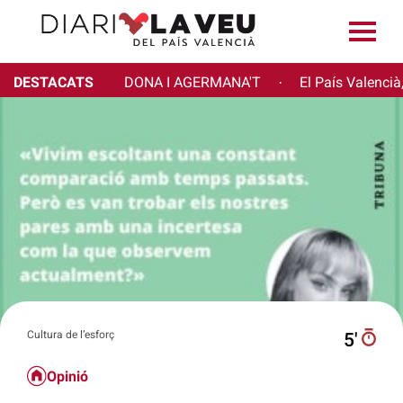
DESTACATS
DONA I AGERMANA'T
El País Valencià
·
Cultura de l’esforç
5′
Opinió