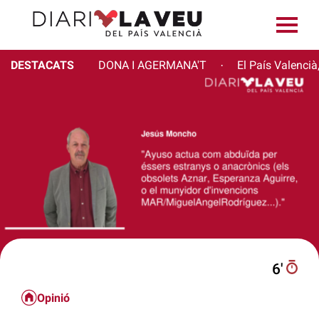
DESTACATS
DONA I AGERMANA'T
El País Valencià
·
6′
Opinió