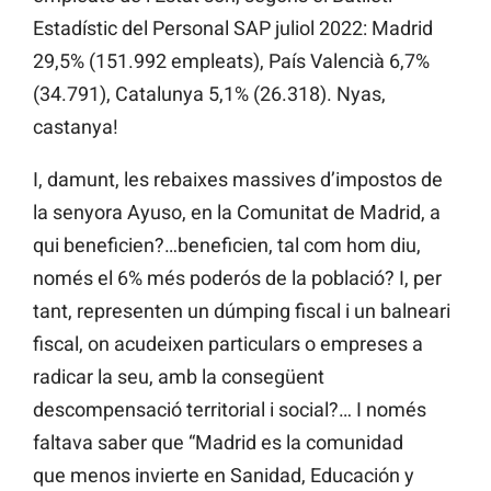
Estadístic del Personal SAP juliol 2022: Madrid
29,5% (151.992 empleats), País Valencià 6,7%
(34.791), Catalunya 5,1% (26.318). Nyas,
castanya!
I, damunt, les rebaixes massives d’impostos de
la senyora Ayuso, en la Comunitat de Madrid, a
qui beneficien?…beneficien, tal com hom diu,
només el 6% més poderós de la població? I, per
tant, representen un dúmping fiscal i un balneari
fiscal, on acudeixen particulars o empreses a
radicar la seu, amb la consegüent
descompensació territorial i social?… I només
faltava saber que “Madrid es la comunidad
que menos invierte en Sanidad, Educación y