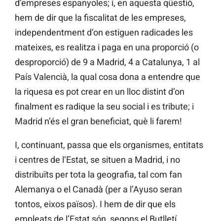
d’empreses espanyoles; i, en aquesta qüestió,
hem de dir que la fiscalitat de les empreses,
independentment d’on estiguen radicades les
mateixes, es realitza i paga en una proporció (o
desproporció) de 9 a Madrid, 4 a Catalunya, 1 al
País Valencià, la qual cosa dona a entendre que
la riquesa es pot crear en un lloc distint d’on
finalment es radique la seu social i es tribute; i
Madrid n’és el gran beneficiat, què li farem!
I, continuant, passa que els organismes, entitats
i centres de l’Estat, se situen a Madrid, i no
distribuïts per tota la geografia, tal com fan
Alemanya o el Canadà (per a l’Ayuso seran
tontos, eixos països). I hem de dir que els
empleats de l’Estat són, segons el Butlletí