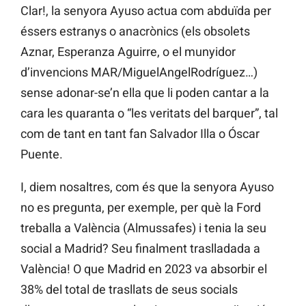
Clar!, la senyora Ayuso actua com abduïda per
éssers estranys o anacrònics (els obsolets
Aznar, Esperanza Aguirre, o el munyidor
d’invencions MAR/MiguelAngelRodríguez…)
sense adonar-se’n ella que li poden cantar a la
cara les quaranta o “les veritats del barquer”, tal
com de tant en tant fan Salvador Illa o Óscar
Puente.
I, diem nosaltres, com és que la senyora Ayuso
no es pregunta, per exemple, per què la Ford
treballa a València (Almussafes) i tenia la seu
social a Madrid? Seu finalment traslladada a
València! O que Madrid en 2023 va absorbir el
38% del total de trasllats de seus socials