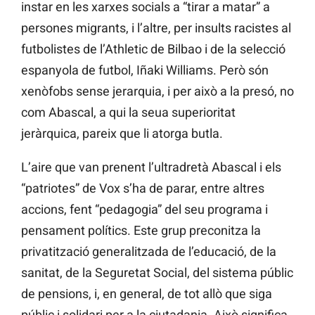
instar en les xarxes socials a “tirar a matar” a
persones migrants, i l’altre, per insults racistes al
futbolistes de l’Athletic de Bilbao i de la selecció
espanyola de futbol, Iñaki Williams. Però són
xenòfobs sense jerarquia, i per això a la presó, no
com Abascal, a qui la seua superioritat
jeràrquica, pareix que li atorga butla.
L’aire que van prenent l’ultradretà Abascal i els
“patriotes” de Vox s’ha de parar, entre altres
accions, fent “pedagogia” del seu programa i
pensament polítics. Este grup preconitza la
privatització generalitzada de l’educació, de la
sanitat, de la Seguretat Social, del sistema públic
de pensions, i, en general, de tot allò que siga
públic i solidari per a la ciutadania. Això significa