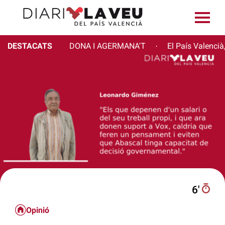
DESTACATS
DONA I AGERMANA'T
El País Valencià
·
6′
Opinió