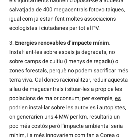
els ajuntaments haurien d’oposar-se a aquesta
salvatjada de 400 megacentrals fotovoltaiques,
igual com ja estan fent moltes associacions
ecologistes i ciutadanes per tot el PV.
3.
Energies renovables d’impacte mínim
.
Instal·lant-les sobre espais ja degradats, no
sobre camps de cultiu (i menys de regadiu) o
zones forestals, perquè no podem sacrificar més
terra viva. Cal doncs racionalitzar, reduir aquesta
allau de megacentrals i situar-les a prop de les
poblacions de major consum; per exemple,
es
podrien instal·lar sobre les autovies i autopistes,
on generarien uns 4 MW per km
, resultaria un
poc més costós però l’impacte ambiental seria
mínim, i a més innovaríem com fan a Corea o