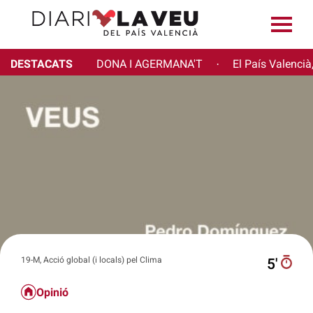
DESTACATS
DONA I AGERMANA'T
El País Valencià
·
19-M, Acció global (i locals) pel Clima
5′
Opinió