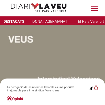
DESTACATS
DONA I AGERMANA'T
El País Valencià
·
La derogació de les reformes laborals és una prioritat
4′
inajornable per a Intersindical Valenciana
Opinió