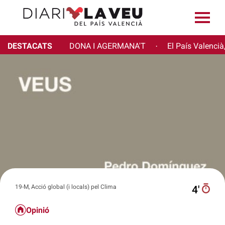
DESTACATS
DONA I AGERMANA'T
El País Valencià
·
19-M, Acció global (i locals) pel Clima
4′
Opinió