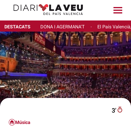
DESTACATS
DONA I AGERMANA'T
El País Valencià
·
3′
Música