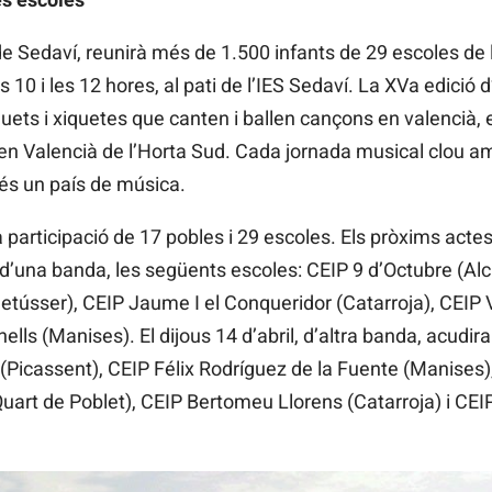
de Sedaví, reunirà més de 1.500 infants de 29 escoles de
 les 10 i les 12 hores, al pati de l’IES Sedaví. La XVa edic
uets i xiquetes que canten i ballen cançons en valencià, e
en Valencià de l’Horta Sud. Cada jornada musical clou am
 és un país de música.
articipació de 17 pobles i 29 escoles. Els pròxims actes 
n, d’una banda, les següents escoles: CEIP 9 d’Octubre (Alc
netússer), CEIP Jaume I el Conqueridor (Catarroja), CEIP 
ells (Manises). El dijous 14 d’abril, d’altra banda, acudira
 (Picassent), CEIP Félix Rodríguez de la Fuente (Manises)
 (Quart de Poblet), CEIP Bertomeu Llorens (Catarroja) i C