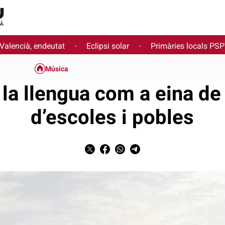
 Valencià, endeutat
Eclipsi solar
Primàries locals PS
·
·
Música
 la llengua com a eina de
d’escoles i pobles