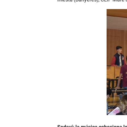
Sedaví: la música cohesiona l