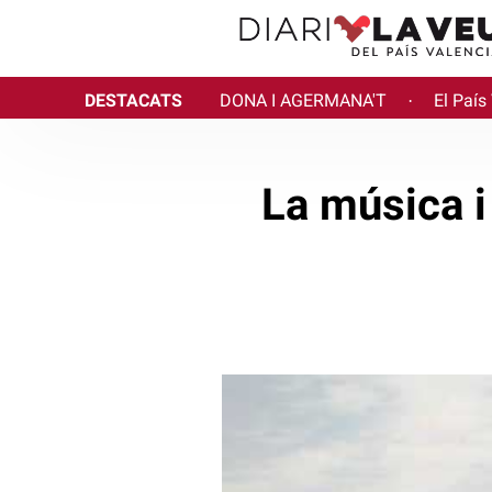
DESTACATS
DONA I AGERMANA'T
El País
·
La música i