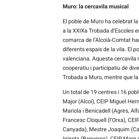
Muro: la cercavila musical
El poble de Muro ha celebrat la
a la XXIXa Trobada d’Escoles en
comarca de l’Alcoià-Comtat han
diferents espais de la vila. El
valenciana. Aquesta cercavila m
cooperatiu i participatiu de div
Trobada a Muro, mentre que la 
Un total de 19 centres i 16 pob
Major (Alcoi), CEIP Miguel Her
Mariola i Benicadell (Agres, Al
Francesc Cloquell (l’Orxa), CE
Canyada), Mestre Joaquim (Camp
Iniesta (Banyeres), CEIP Mare d