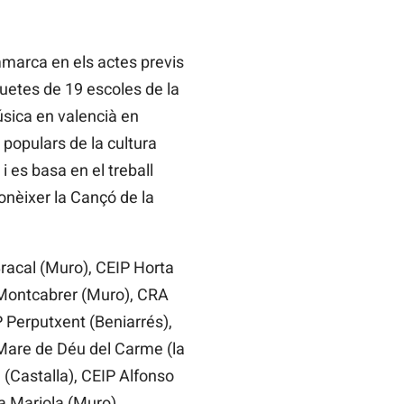
mmarca en els actes previs
quetes de 19 escoles de la
úsica en valencià en
 populars de la cultura
 es basa en el treball
conèixer la Cançó de la
Bracal (Muro), CEIP Horta
P Montcabrer (Muro), CRA
P Perputxent (Beniarrés),
 Mare de Déu del Carme (la
(Castalla), CEIP Alfonso
a Mariola (Muro).