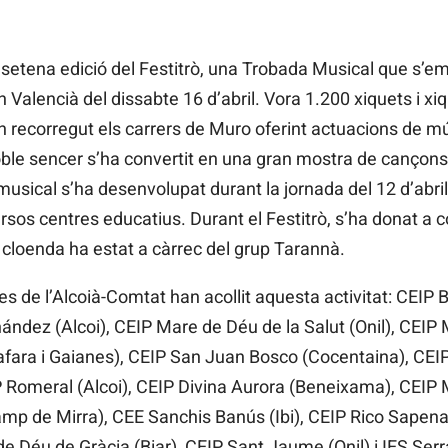
 setena edició del Festitrò, una Trobada Musical que s’e
 Valencià del dissabte 16 d’abril. Vora 1.200 xiquets i xi
 recorregut els carrers de Muro oferint actuacions de m
 poble sencer s’ha convertit en una gran mostra de cançons
usical s’ha desenvolupat durant la jornada del 12 d’abril i
ersos centres educatius. Durant el Festitrò, s’ha donat a 
cloenda ha estat a càrrec del grup Tarannà.
les de l’Alcoià-Comtat han acollit aquesta activitat: CEIP 
nández (Alcoi), CEIP Mare de Déu de la Salut (Onil), CEI
fafara i Gaianes), CEIP San Juan Bosco (Cocentaina), CEI
IP Romeral (Alcoi), CEIP Divina Aurora (Beneixama), CEIP
 de Mirra), CEE Sanchis Banús (Ibi), CEIP Rico Sapena 
e Déu de Gràcia (Biar), CEIP Sant Jaume (Onil) i IES Serr