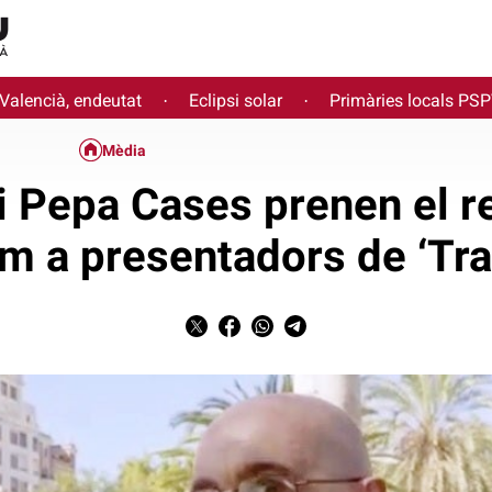
 Valencià, endeutat
Eclipsi solar
Primàries locals PS
·
·
Mèdia
 i Pepa Cases prenen el r
 a presentadors de ‘Trau