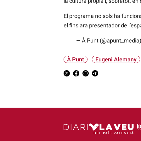
la cultura pròpia i, sobretot, e
El programa no sols ha funciona
el fins ara presentador de l’es
— À Punt (@apunt_media
À Punt
Eugeni Alemany