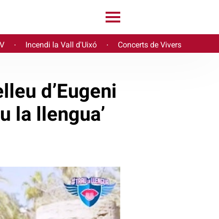
PV
Incendi la Vall d'Uixó
Concerts de Vivers
·
·
elleu d’Eugeni
 la llengua’