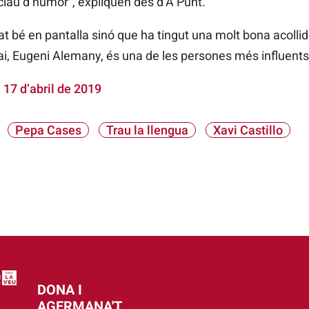
n clau d’humor”, expliquen des d’À Punt.
t bé en pantalla sinó que ha tingut una molt bona acollid
pai, Eugeni Alemany, és una de les persones més influents
)
17 d’abril de 2019
Pepa Cases
Trau la llengua
Xavi Castillo
DONA I
AGERMANA'T