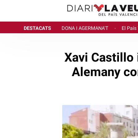
DESTACATS
DONA I AGERMANA'T
El País
·
Xavi Castillo
Alemany com