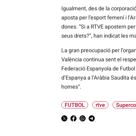
Igualment, des de la corporaci
aposta per l’esport femení i l’A
dones. “Si a RTVE apostem per 
seus drets?”, han indicat les m
La gran preocupació per l’organ
València continua sent el respec
Federació Espanyola de Futbol (
d’Espanya a l’Aràbia Saudita é
homes”.
FUTBOL
rtve
Superco