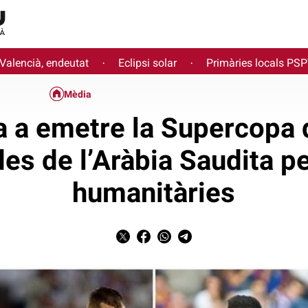
 Valencià, endeutat
Eclipsi solar
Primàries locals PS
·
·
Mèdia
a a emetre la Supercopa 
des de l’Aràbia Saudita p
humanitàries