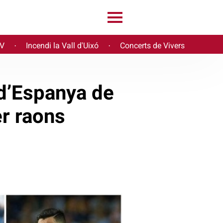
PV
Incendi la Vall d'Uixó
Concerts de Vivers
·
·
d’Espanya de
er raons