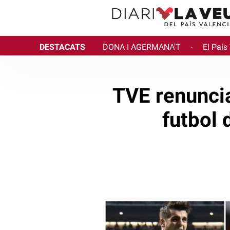
DESTACATS
DONA I AGERMANA'T
El País
·
TVE renunci
futbol 