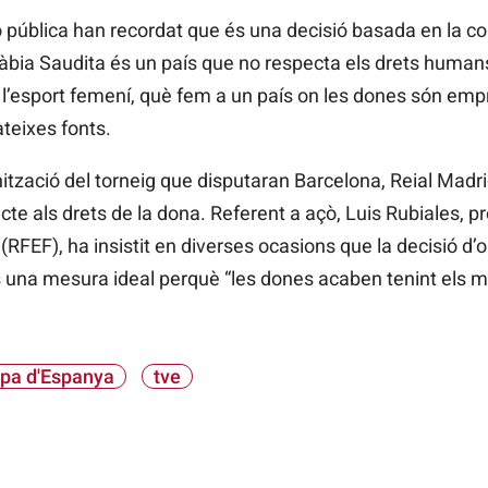
ó pública han recordat que és una decisió basada en la c
ràbia Saudita és un país que no respecta els drets humans 
l’esport femení, què fem a un país on les dones són em
ateixes fonts.
ització del torneig que disputaran Barcelona, Reial Madrid
te als drets de la dona. Referent a açò, Luis Rubiales, pr
RFEF), ha insistit en diverses ocasions que la decisió d’
s una mesura ideal perquè “les dones acaben tenint els m
pa d'Espanya
tve