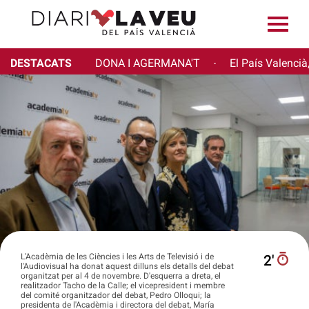
DESTACATS
DONA I AGERMANA'T
El País Valencià
·
L'Acadèmia de les Ciències i les Arts de Televisió i de
2′
l'Audiovisual ha donat aquest dilluns els detalls del debat
organitzat per al 4 de novembre. D'esquerra a dreta, el
realitzador Tacho de la Calle; el vicepresident i membre
del comité organitzador del debat, Pedro Olloqui; la
presidenta de l'Acadèmia i directora del debat, María