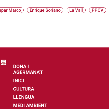
par Marco
Enrique Soriano
La Vall
PPCV
DONA I
AGERMANA'T
INICI
CULTURA
LLENGUA
MEDI AMBIENT