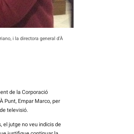
ano, i la directora general d'À
dent de la Corporació
’À Punt, Empar Marco, per
e televisió.
 el jutge no veu indicis de
que justifique continuar la