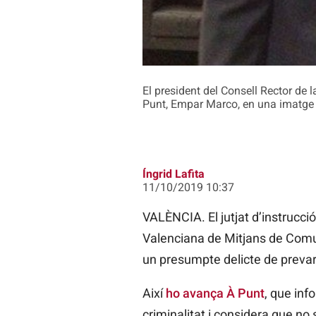
El president del Consell Rector de 
Punt, Empar Marco, en una imatge
Íngrid Lafita
11/10/2019 10:37
VALÈNCIA. El jutjat d’instrucci
Valenciana de Mitjans de Comun
un presumpte delicte de prevari
Així
ho avança À Punt
, que inf
criminalitat i considera que no s