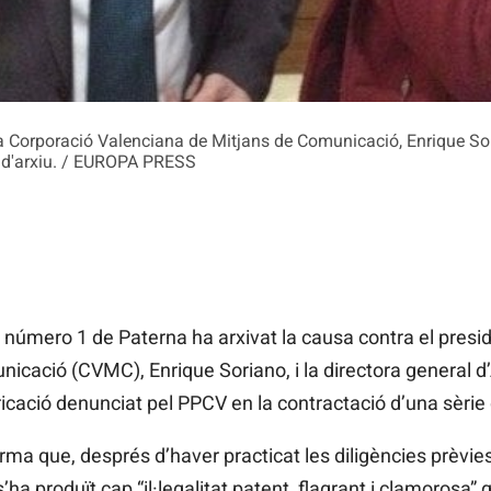
la Corporació Valenciana de Mitjans de Comunicació, Enrique Sori
 d'arxiu. / EUROPA PRESS
ó número 1 de Paterna ha arxivat la causa contra el presi
icació (CVMC), Enrique Soriano, i la directora general d
cació denunciat pel PPCV en la contractació d’una sèrie d
orma que, després d’haver practicat les diligències prèvies,
’ha produït cap “il·legalitat patent, flagrant i clamorosa” 