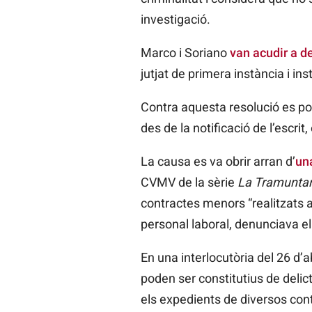
investigació.
Marco i Soriano
van acudir a de
jutjat de primera instància i ins
Contra aquesta resolució es pot
des de la notificació de l’escr
La causa es va obrir arran d’
un
CVMV de la sèrie
La Tramunta
contractes menors “realitzats a
personal laboral, denunciava e
En una interlocutòria del 26 d’abri
poden ser constitutius de delic
els expedients de diversos con