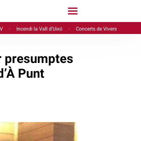
PV
Incendi la Vall d'Uixó
Concerts de Vivers
·
·
per presumptes
d’À Punt