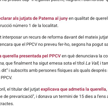
clarar als jutjats de Paterna al juny
en qualitat de querell
trucció número 1 de la localitat.
 interposar un recurs de reforma davant del mateix jutjat 
it, encara que el PPCV no preveu fer-ho, segons ha pogut 
a querella presentada pel PPCV
en què denunciava la con
na
, que finalment ha sigut emesa sota el títol
La Vall
, i t
 dit” i subscrits amb persones físiques als quals després 
l PPCV.
l, el titular del jutjat
explicava que admetia la querella
,
te de prevaricació”, i donava un termini de 15 dies a l’en
tractes.