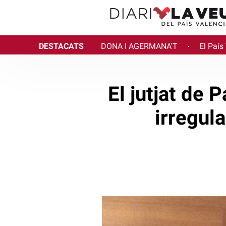
DESTACATS
DONA I AGERMANA'T
El País
·
El jutjat de 
irregul