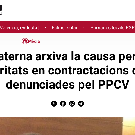
 Valencià, endeutat
Eclipsi solar
Primàries locals PS
·
·
Mèdia
Paterna arxiva la causa 
aritats en contractacions 
denunciades pel PPCV