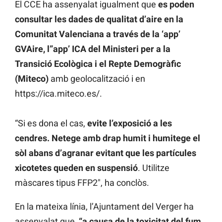
El CCE ha assenyalat igualment que
es poden
consultar les dades de qualitat d’aire en la
Comunitat Valenciana a través de la ‘app’
GVAire, l”app’ ICA del Ministeri per a la
Transició Ecològica i el Repte Demogràfic
(Miteco)
amb geolocalització i en
https://ica.miteco.es/.
“Si es dona el cas,
evite l’exposició a les
cendres. Netege amb drap humit i humitege el
sòl abans d’agranar evitant que les partícules
xicotetes queden en suspensió
. Utilitze
màscares tipus FFP2″, ha conclòs.
En la mateixa línia, l’Ajuntament del Verger ha
assenyalat que,
“a causa de la toxicitat del fum,