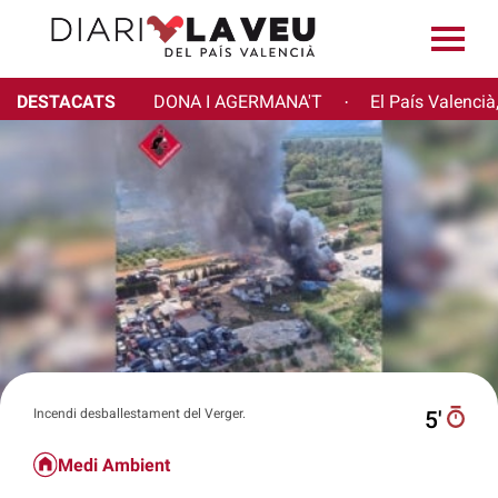
DESTACATS
DONA I AGERMANA'T
El País Valencià
·
Incendi desballestament del Verger.
5′
Medi Ambient