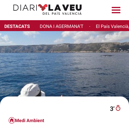
DESTACATS
DONA I AGERMANA'T
El País Valencià
·
3′
Medi Ambient