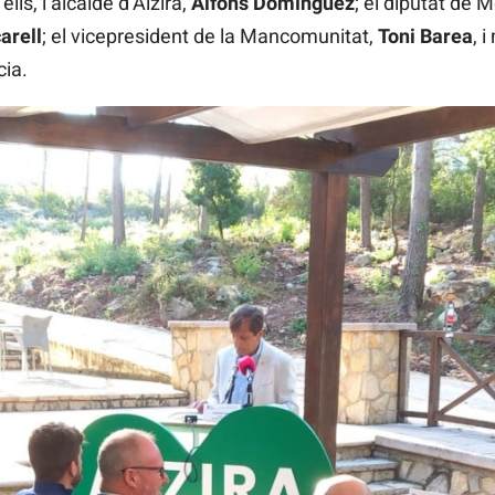
lls, l’alcalde d’Alzira,
Alfons Domínguez
; el diputat de 
arell
; el vicepresident de la Mancomunitat,
Toni Barea
, 
ia.