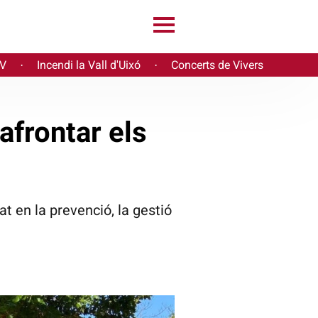
PV
Incendi la Vall d'Uixó
Concerts de Vivers
·
·
afrontar els
t en la prevenció, la gestió