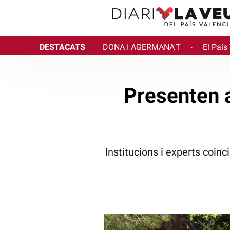
DESTACATS
DONA I AGERMANA'T
El País
·
Presenten a
Institucions i experts coin