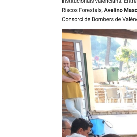
institucionals valencians. Entre e
Riscos Forestals,
Avelino Masc
Consorci de Bombers de Valènc