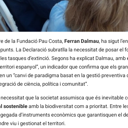
re de la Fundació Pau Costa,
Ferran Dalmau
, ha sigut l’e
punts. La Declaració subratlla la necessitat de posar el f
es tasques d’extinció. Segons ha explicat Dalmau, amb el
erritori espanyol”, un indicador que confirma que els gran
xen un “canvi de paradigma basat en la gestió preventiva del
tegració de ciència, política i comunitat”.
necessitat que la societat assumisca que és inevitable c
al sostenible
amb la biodiversitat com a prioritat. Entre l
i l’engegada d’instruments econòmics que garantisquen e
re viu i gestionat el territori.