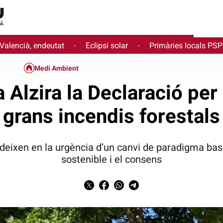
 Valencià, endeutat
Eclipsi solar
Primàries locals PS
·
·
Medi Ambient
 Alzira la Declaració per 
grans incendis forestals
cideixen en la urgència d’un canvi de paradigma basa
sostenible i el consens