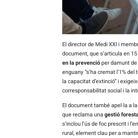
El director de Medi XXI i memb
document, que s’articula en 15 
en la prevenció
per damunt de l
enguany “s’ha cremat l’1% del t
la capacitat d’extinció” i exigei
corresponsabilitat social i la in
El document també apel·la a la 
que reclama una
gestió forest
s’inclou l’ús de foc prescrit 
rural, element clau per a mantind