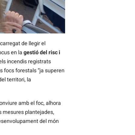
ncarregat de llegir el
ocus en la
gestió del risc i
s incendis registrats
s focs forestals “ja superen
 territori, la
onviure amb el foc, alhora
es mesures plantejades,
l desenvolupament del món