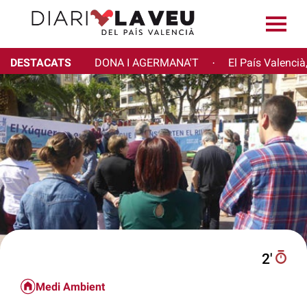
DESTACATS
DONA I AGERMANA'T
El País Valencià
·
2′
Medi Ambient