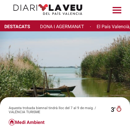
DESTACATS
DONA I AGERMANA'T
El País Valencià
·
Aquesta trobada biennal tindrà lloc del 7 al 9 de maig. /
3′
VALÈNCIA TURISME
Medi Ambient