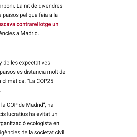
rboni. La nit de divendres
e països pel que feia a la
scava contrarellotge un
ències a Madrid.
y de les expectatives
països es distancia molt de
a climàtica. “La
COP25
.
la COP
de Madrid”, ha
s lucratius ha evitat un
organització ecologista en
igències de la societat civil