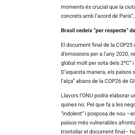
moments és crucial que la ciut
concrets amb l’acord de París”, 
Brasil cedeix “per respecte” da
El document final de la
COP25
d’emissions per a l’any 2020, 
global molt per sota dels 2ºC” i
D’aquesta manera, els països s
l’alça” abans de la
COP26
de G
Llavors l’ONU podrà elaborar un
quines no. Pel que fa a les neg
“indolent” i posposa de nou –ar
països més vulnerables afrontar 
trontollar el document final– ha 