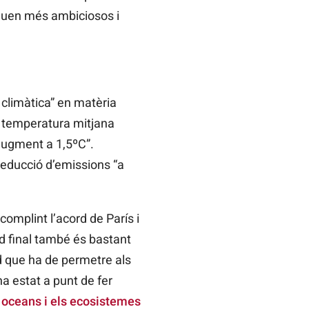
iguen més ambiciosos i
climàtica” en matèria
a temperatura mitjana
’augment a 1,5ºC”.
educció d’emissions “a
omplint l’acord de París i
rd final també és bastant
d que ha de permetre als
ha estat a punt de fer
s oceans i els ecosistemes