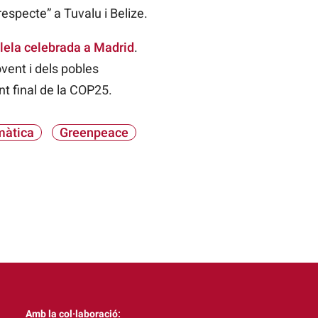
especte” a Tuvalu i Belize.
·lela celebrada a Madrid
.
ovent i dels pobles
t final de la
COP25.
màtica
Greenpeace
Amb la col·laboració: