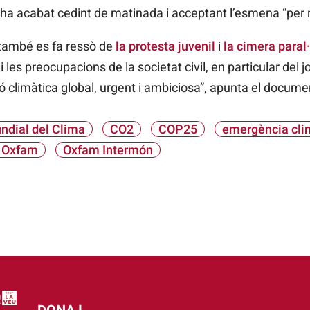
 ha acabat cedint de matinada i acceptant l’esmena “per r
també es fa ressò de
la protesta juvenil
i
la cimera paral
les preocupacions de la societat civil, en particular del j
ó climàtica global, urgent i ambiciosa”, apunta el documen
ndial del Clima
CO2
COP25
emergència cli
 Oxfam
Oxfam Intermón
DONA I