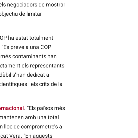
 els negociadors de mostrar
bjectiu de limitar
COP
ha estat totalment
 “Es preveia
una COP
ors més contaminants han
ectament els representants
dèbil s’han dedicat a
entífiques i els crits de la
ernacional
. “Els països més
s mantenen amb una total
En lloc de comprometre’s a
icat Vera. “En aquests