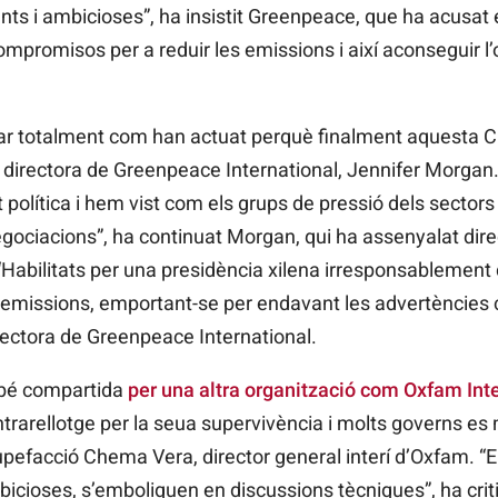
ts i ambicioses”, ha insistit Greenpeace, que ha acusat
compromisos per a reduir les emissions i així aconseguir l’o
jar totalment com han actuat perquè finalment
aquesta 
a directora de Greenpeace International, Jennifer Morgan.
t política i hem vist com els grups de pressió dels sect
gociacions”, ha continuat
Morgan, qui ha assenyalat dir
. “Habilitats per una presidència xilena irresponsablement 
’emissions,
emportant-se per endavant
les advertències ci
directora de Greenpeace
International.
mbé compartida
per una altra organització com Oxfam Int
trarellotge per la seua supervivència i molts governs e
upefacció
Chema
Vera, director general interí d’Oxfam. “
icioses, s’emboliquen en discussions tècniques”, ha crit