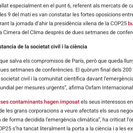
lat especialment en el punt 6, referent als mercats de ca
a les 9 del matí es van constatar les fortes oposicions entr
rant la jornada d’ahir la presidència xilena de la COP25
bu
la Cimera del Clima després de dues setmanes de confer
ancia de la societat civil i la ciència
que salva els compromisos de París, però que queda llun
dues setmanes de conferències. El quòrum final dels 200 
 societat civil i la comunitat científica davant l’emergènci
undial per mesures urgents”, afirma Oxfam Internacional
eses contaminants hagen imposat
els seus interessos en
 les grans corporacions a veure afectats els seus negoci
 de forma decidida l’emergència climàtica”, ha criticat l’
OP25
s’ha tancat literalment la porta a la ciència i a les ex