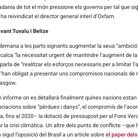
adania de tot el món pressione els governs per tal que s
ha reivindicat el director general interí d’Oxfam.
vant Tuvalu i Belize
demana a les parts signants augmentar la seua “ambició 
recalca “la necessitat urgent de mantindre l’augment de l
 parla de “realitzar els esforços necessaris per a limitar l
’han obligat a presentar uns compromisos nacionals de r
lasgow.
 informe on es detallarà finalment quines nacions estan c
ociacions sobre “pèrdues i danys”, el compromís de l’aco
a, fins
al 2020– la dotació de pressupost per al Fons Ver
la crisi climàtica. Un altre dels punts de conflicte –que 
sigut l’oposició del Brasil a un article sobre
el paper del