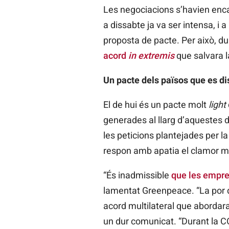
Les negociacions s’havien encal
a dissabte ja va ser intensa, i 
proposta de pacte. Per això, du
acord
in extremis
que salvara 
Un pacte dels països que es dist
El de hui és un pacte molt
light
generades al llarg d’aquestes 
les peticions plantejades per la
respon amb apatia el clamor m
“És inadmissible
que les empr
lamentat Greenpeace. “La por de
acord multilateral que abordara
un dur comunicat. “Durant la
C