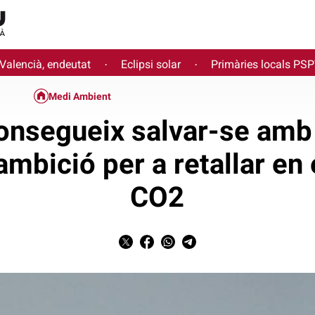
 Valencià, endeutat
Eclipsi solar
Primàries locals PS
·
·
Medi Ambient
nsegueix salvar-se amb
ambició per a retallar en
CO2