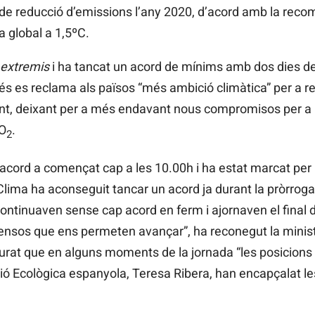
de reducció d’emissions l’any 2020, d’acord amb la recoma
 global a 1,5ºC.
 extremis
i ha tancat un acord de mínims amb dos dies de 
s es reclama als països “més ambició climàtica” per a re
nent, deixant per a més endavant nous compromisos per a l
CO
.
2
 acord a començat cap a les 10.00h i ha estat marcat per l’
Clima ha aconseguit tancar un acord ja durant la pròrroga.
ntinuaven sense cap acord en ferm i ajornaven el final d
 consensos que ens permeten avançar”, ha reconegut la mini
rat que en alguns moments de la jornada “les posicions g
ció Ecològica espanyola, Teresa Ribera, han encapçalat le