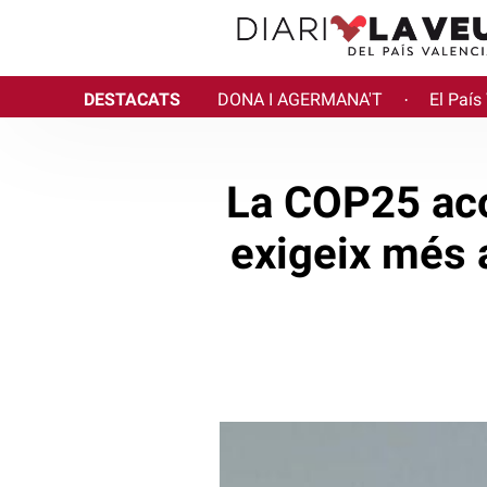
DESTACATS
DONA I AGERMANA'T
El País
·
La COP25 aco
exigeix més 